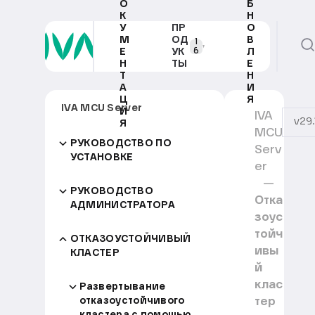
О
Б
К
Н
У
ПР
О
М
ОД
В
1
6
Е
УК
Л
Н
ТЫ
Е
Т
Н
А
И
Ц
Я
IVA MCU Server
И
IVA
v29.
Я
MCU
РУКОВОДСТВО ПО
Serv
УСТАНОВКЕ
er
РУКОВОДСТВО
Отка
АДМИНИСТРАТОРА
зоус
тойч
ОТКАЗОУСТОЙЧИВЫЙ
ивы
КЛАСТЕР
й
клас
Развертывание
тер
отказоустойчивого
кластера с помощью