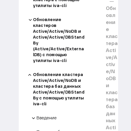
утилиты iva-cli
Обн
овл
Обновление
ени
кластеров
е
Active/Active/NoDB и
клас
Active/Active/DBStand
тера
By
(Active/Active/Externa
Acti
lDB) с помощью
ve/A
утилиты iva-cli
ctiv
e/N
Обновление кластера
oDB
Active/Active/NoDB и
и
кластера баз данных
клас
Active/Active/DBStand
By с помощью утилиты
тера
iva-cli
баз
дан
Введение
ных
Acti