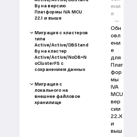
ени
By на версию
Платформы IVA MCU
я
22.1 и выше
Обн
Миграция с кластеров
овл
типа
ени
Active/Active/DBStand
е
By на кластер
для
Active/Active/NoDB+N
oClusterFS с
Плат
сохранением данных
фор
мы
Миграция с
IVA
локального на
MCU
внешнее файловое
вер
хранилище
сии
22.X
и
выш