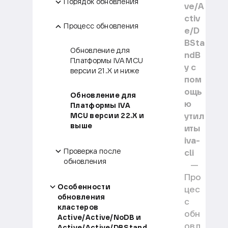
Порядок обновления
ve/A
ctiv
Процесс обновления
e/D
BSta
Обновление для
ndB
Платформы IVA MCU
y с
версии 21.X и ниже
пом
ощь
Обновление для
ю
Платформы IVA
утил
MCU версии 22.X и
выше
иты
iva-
Проверка после
cli
обновления
Про
Особенности
цес
обновления
с
кластеров
обн
Active/Active/NoDB и
овл
Active/Active/DBStand