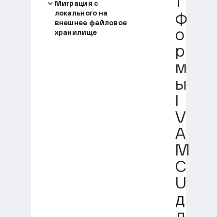
т
Миграция с
локального на
ф
внешнее файловое
о
хранилище
р
м
ы
I
V
A
M
C
U
д