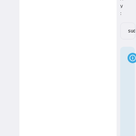
у
:
sud