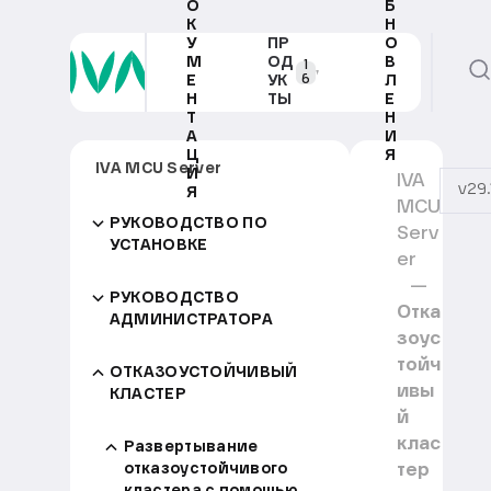
О
Б
К
Н
У
ПР
О
М
ОД
В
1
6
Е
УК
Л
Н
ТЫ
Е
Т
Н
А
И
Ц
Я
IVA MCU Server
И
IVA
v29.
Я
MCU
РУКОВОДСТВО ПО
Serv
УСТАНОВКЕ
er
РУКОВОДСТВО
Отка
АДМИНИСТРАТОРА
зоус
тойч
ОТКАЗОУСТОЙЧИВЫЙ
ивы
КЛАСТЕР
й
клас
Развертывание
тер
отказоустойчивого
кластера с помощью