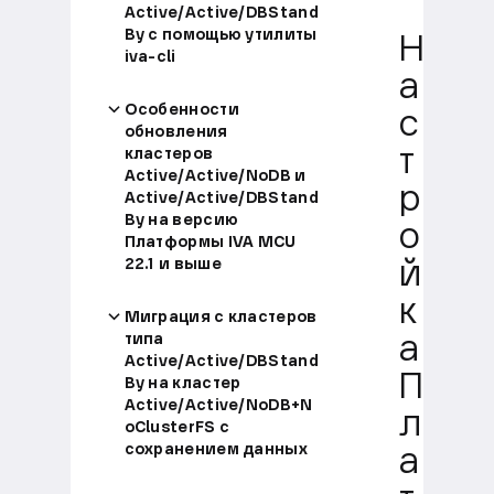
Active/Active/DBStand
By с помощью утилиты
Н
iva-cli
а
Особенности
с
обновления
кластеров
т
Active/Active/NoDB и
р
Active/Active/DBStand
By на версию
о
Платформы IVA MCU
22.1 и выше
й
к
Миграция с кластеров
типа
а
Active/Active/DBStand
П
By на кластер
Active/Active/NoDB+N
л
oClusterFS с
сохранением данных
а