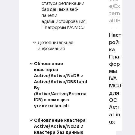
статуса репликации
e/Ex
баз данных в веб-
tern
панели
alDB
администрирования
Платформы IVA MCU
Наст
рой
Дополнительная
информация
ка
Плат
фор
Обновление
кластеров
мы
Active/Active/NoDB и
IVA
Active/Active/DBStand
MCU
By
для
(Active/Active/Externa
ОС
lDB) с помощью
утилиты iva-cli
Astr
a Lin
Обновление кластера
ux
Active/Active/NoDB и
кластера баз данных