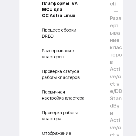
cli
Платформы IVA
MCU для
ОС Astra Linux
Разв
ерт
Процесс сборки
ыва
DRBD
ние
клас
Развертывание
теро
кластеров
в
Acti
Проверка статуса
ve/A
работы кластеров
ctiv
e/DB
Первичная
Stan
настройка кластера
dBy
и
Проверка работы
кластера
Acti
ve/A
Отображение
ctiv