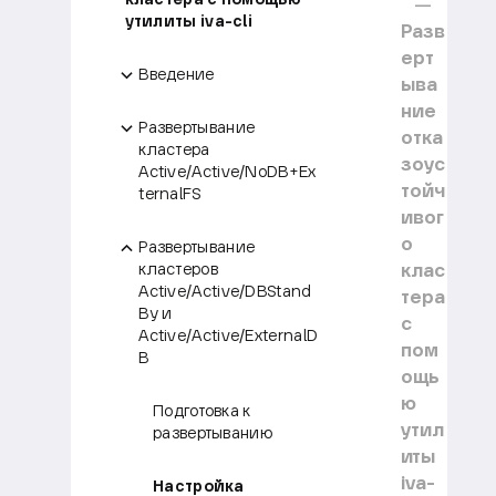
утилиты iva-cli
Разв
ерт
Введение
ыва
ние
Развертывание
отка
кластера
зоус
Active/Active/NoDB+Ex
тойч
ternalFS
ивог
о
Развертывание
клас
кластеров
Active/Active/DBStand
тера
By и
с
Active/Active/ExternalD
пом
B
ощь
ю
Подготовка к
утил
развертыванию
иты
iva-
Настройка