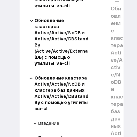
утилиты iva-cli
Обн
овл
Обновление
ени
кластеров
е
Active/Active/NoDB и
клас
Active/Active/DBStand
тера
By
(Active/Active/Externa
Acti
lDB) с помощью
ve/A
утилиты iva-cli
ctiv
e/N
Обновление кластера
oDB
Active/Active/NoDB и
и
кластера баз данных
клас
Active/Active/DBStand
By с помощью утилиты
тера
iva-cli
баз
дан
Введение
ных
Acti