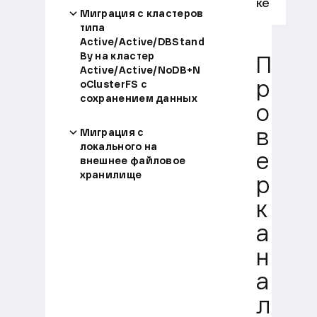
ке
Миграция с кластеров
типа
Active/Active/DBStand
By на кластер
П
Active/Active/NoDB+N
oClusterFS с
р
сохранением данных
о
Миграция с
в
локального на
е
внешнее файловое
хранилище
р
к
а
н
а
л