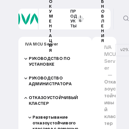
О
Б
К
Н
У
ПР
О
М
ОД
В
1
6
Е
УК
Л
Н
ТЫ
Е
Т
Н
А
И
Ц
Я
IVA MCU Server
И
IVA
v29.
Я
MCU
РУКОВОДСТВО ПО
Serv
УСТАНОВКЕ
er
РУКОВОДСТВО
Отка
АДМИНИСТРАТОРА
зоус
тойч
ОТКАЗОУСТОЙЧИВЫЙ
ивы
КЛАСТЕР
й
клас
Развертывание
тер
отказоустойчивого
кластера с помощью