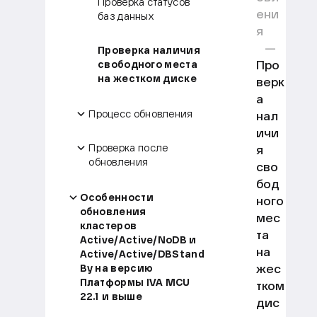
Проверка статусов
ени
баз данных
я
Проверка наличия
Про
свободного места
на жестком диске
верк
а
Процесс обновления
нал
ичи
Проверка после
я
обновления
сво
бод
Особенности
ного
обновления
мес
кластеров
та
Active/Active/NoDB и
на
Active/Active/DBStand
жес
By на версию
Платформы IVA MCU
тком
22.1 и выше
дис