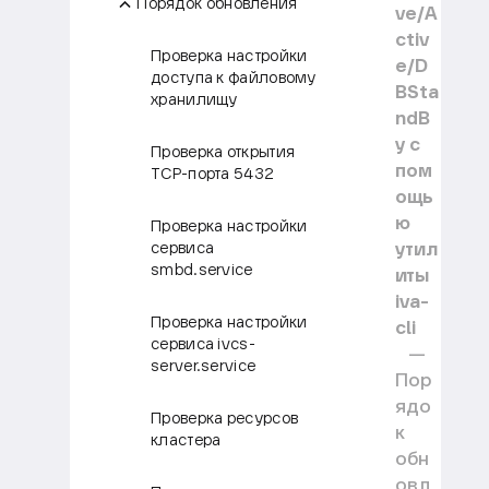
Порядок обновления
ve/A
ctiv
Проверка настройки
e/D
доступа к файловому
BSta
хранилищу
ndB
y с
Проверка открытия
пом
TCP-порта 5432
ощь
ю
Проверка настройки
утил
сервиса
smbd.service
иты
iva-
Проверка настройки
cli
сервиса ivcs-
server.service
Пор
ядо
Проверка ресурсов
к
кластера
обн
овл