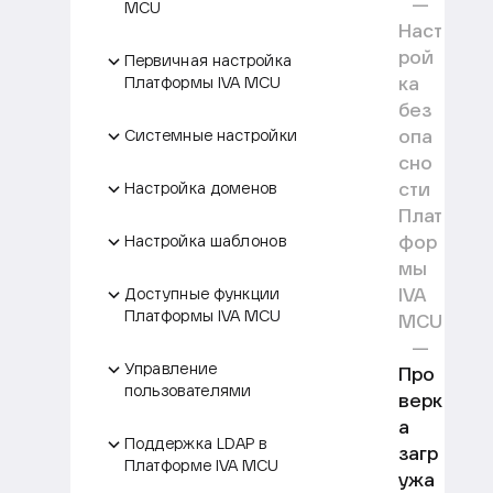
MCU
Наст
рой
Первичная настройка
ка
Платформы IVA MCU
без
опа
Системные настройки
сно
сти
Настройка доменов
Плат
фор
Настройка шаблонов
мы
IVA
Доступные функции
Платформы IVA MCU
MCU
Управление
Про
пользователями
верк
а
Поддержка LDAP в
загр
Платформе IVA MCU
ужа