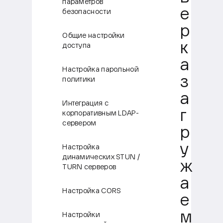
параметров
е
безопасности
р
Общие настройки
к
доступа
а
Настройка парольной
з
политики
а
Интеграция с
г
корпоративным LDAP-
сервером
р
у
Настройка
динамических STUN /
ж
TURN серверов
а
Настройка CORS
е
м
Настройки