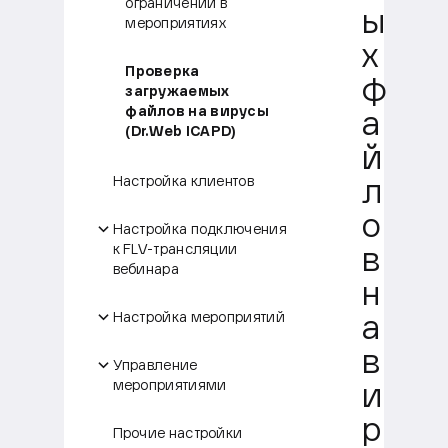
ограничений в
ы
мероприятиях
х
Проверка
ф
загружаемых
файлов на вирусы
а
(Dr.Web ICAPD)
й
Настройка клиентов
л
о
Настройка подключения
к FLV-трансляции
в
вебинара
н
Настройка мероприятий
а
в
Управление
мероприятиями
и
р
Прочие настройки