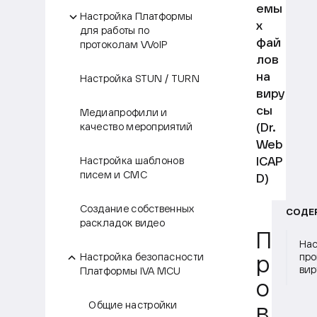
емы
Настройка Платформы
х
для работы по
фай
протоколам VVoIP
лов
на
Настройка STUN / TURN
виру
сы
Медиапрофили и
(Dr.
качество мероприятий
Web
ICAP
Настройка шаблонов
писем и СМС
D)
Создание собственных
СОДЕ
раскладок видео
П
Нас
Настройка безопасности
про
р
вир
Платформы IVA MCU
о
Общие настройки
в