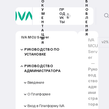
О
Б
К
Н
У
ПР
О
М
ОД
В
1
6
Е
УК
Л
Н
ТЫ
Е
Т
Н
А
И
Ц
Я
IVA MCU Server
И
IVA
v29.
Я
MCU
РУКОВОДСТВО ПО
Serv
УСТАНОВКЕ
er
РУКОВОДСТВО
Руко
АДМИНИСТРАТОРА
вод
ство
Введение
адм
ини
О Платформе
стра
тора
Вход в Платформу IVA