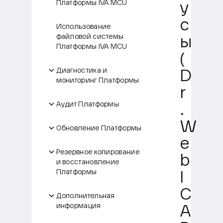
Платформы IVA MCU
у
с
Использование
файловой системы
ы
Платформы IVA MCU
(
Диагностика и
D
мониторинг Платформы
r
Аудит Платформы
.
W
Обновление Платформы
e
Резервное копирование
b
и восстановление
Платформы
I
C
Дополнительная
информация
A