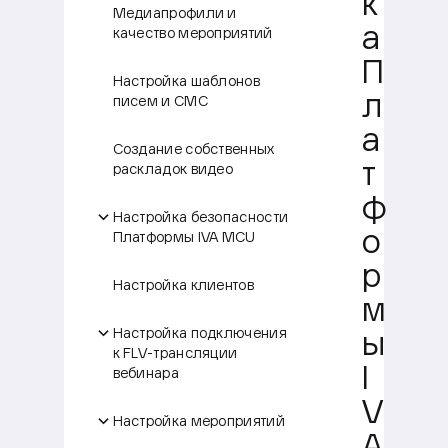
к
Медиапрофили и
а
качество мероприятий
П
Настройка шаблонов
л
писем и СМС
а
Создание собственных
т
раскладок видео
ф
Настройка безопасности
о
Платформы IVA MCU
р
Настройка клиентов
м
Настройка подключения
ы
к FLV-трансляции
I
вебинара
V
Настройка мероприятий