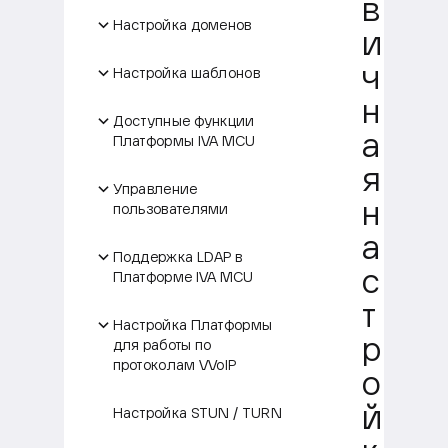
в
Настройка доменов
и
ч
Настройка шаблонов
н
Доступные функции
а
Платформы IVA MCU
я
Управление
н
пользователями
а
Поддержка LDAP в
с
Платформе IVA MCU
т
Настройка Платформы
р
для работы по
протоколам VVoIP
о
й
Настройка STUN / TURN