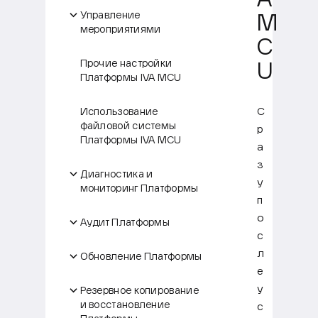
A
Управление
M
мероприятиями
C
Прочие настройки
U
Платформы IVA MCU
С
Использование
файловой системы
р
Платформы IVA MCU
а
з
Диагностика и
у
мониторинг Платформы
п
о
Аудит Платформы
с
л
Обновление Платформы
е
у
Резервное копирование
и восстановление
с