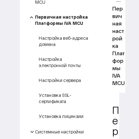
MCU
Пер
вич
Первичная настройка
ная
Платформы IVA MCU
наст
рой
Настройка веб-адреса
домена
ка
Плат
Настройка
фор
электронной почты
мы
IVA
Настройки сервера
MCU
Установка SSL-
сертификата
П
Установка лицензии
е
р
Системные настройки