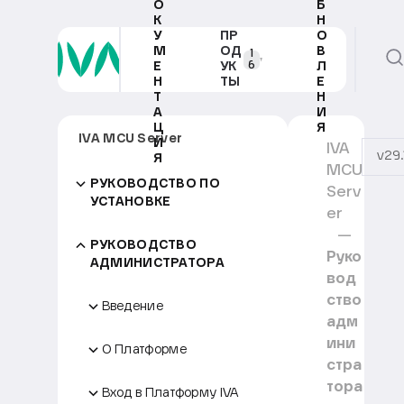
О
Б
К
Н
У
ПР
О
М
ОД
В
1
6
Е
УК
Л
Н
ТЫ
Е
Т
Н
А
И
Ц
Я
IVA MCU Server
И
IVA
v29.
Я
MCU
РУКОВОДСТВО ПО
Serv
УСТАНОВКЕ
er
РУКОВОДСТВО
Руко
АДМИНИСТРАТОРА
вод
ство
Введение
адм
ини
О Платформе
стра
тора
Вход в Платформу IVA