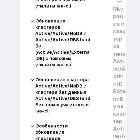
утилиты iva-cli
Миг
рац
Обновление
ия с
кластеров
клас
Active/Active/NoDB и
тер
Active/Active/DBStand
ов
By
(Active/Active/Externa
типа
lDB) с помощью
Acti
утилиты iva-cli
ve/A
ctiv
Обновление кластера
e/D
Active/Active/NoDB и
BSta
кластера баз данных
ndB
Active/Active/DBStand
By с помощью утилиты
y на
iva-cli
клас
тер
Особенности
Acti
обновления
ve/A
кластеров