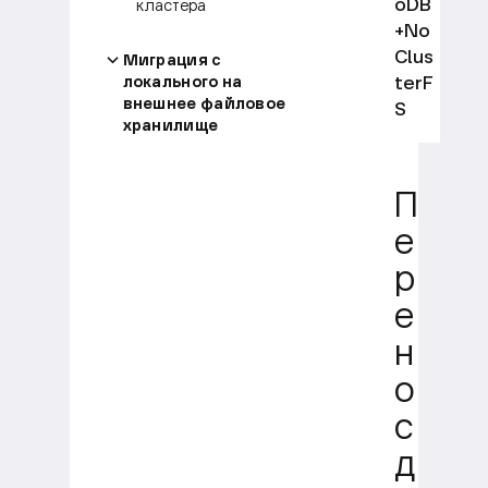
oDB
кластера
+No
Clus
Миграция с
terF
локального на
внешнее файловое
S
хранилище
П
е
р
е
н
о
с
д