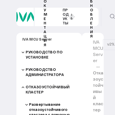
О
Б
К
Н
У
ПР
О
М
ОД
В
1
6
Е
УК
Л
Н
ТЫ
Е
Т
Н
А
И
Ц
Я
IVA MCU Server
И
IVA
v29.
Я
MCU
РУКОВОДСТВО ПО
Serv
УСТАНОВКЕ
er
РУКОВОДСТВО
Отка
АДМИНИСТРАТОРА
зоус
тойч
ОТКАЗОУСТОЙЧИВЫЙ
ивы
КЛАСТЕР
й
клас
Развертывание
тер
отказоустойчивого
кластера с помощью