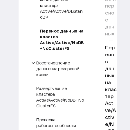
пер
кластера
Active/Active/DBStan
ено
dBy
с
дан
Перенос данных на
ных
кластер
Active/Active/NoDB
Пер
+NoClusterFS
ено
с
Восстановление
дан
данных из резервной
копии
ных
на
Развертывание
клас
кластера
тер
Active/Active/NoDB+No
Acti
ClusterFS
ve/A
ctiv
Проверка
e/N
работоспособности