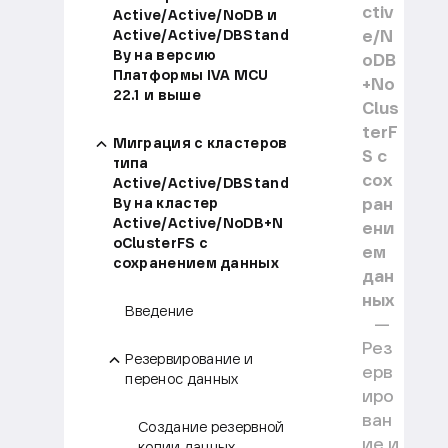
ctiv
Active/Active/NoDB и
e/N
Active/Active/DBStand
By на версию
oDB
Платформы IVA MCU
+No
22.1 и выше
Clus
terF
Миграция с кластеров
S с
типа
сох
Active/Active/DBStand
ран
By на кластер
Active/Active/NoDB+N
ени
oClusterFS с
ем
сохранением данных
дан
ных
Введение
Рез
Резервирование и
ерв
перенос данных
иро
ван
Создание резервной
ие и
копии данных