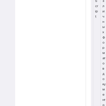
S
з
cr
л
ip
и
t
ч
н
ы
х
ф
о
р
м
ат
о
в
д
о
ку
м
е
нт
о