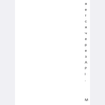
я
е
т
с
я
ч
е
р
е
з
A
P
I
.
М