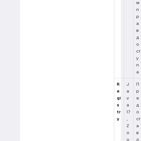
м
п
р
а
в
д
о
ст
у
п
а
R
J
П
e
a
р
gi
v
е
s
a
д
tr
17
о
y
,
ст
Z
а
o
в
o
л