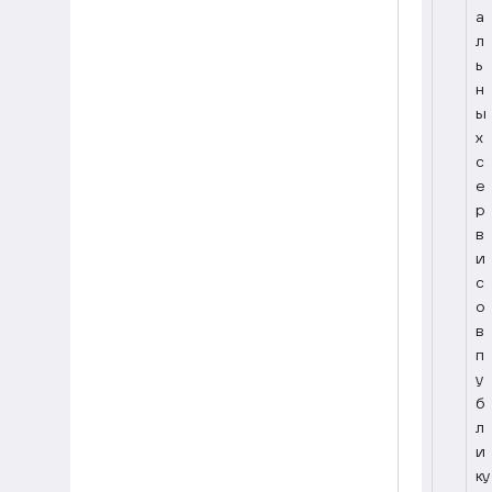
а
л
ь
н
ы
х
с
е
р
в
и
с
о
в
п
у
б
л
и
ку