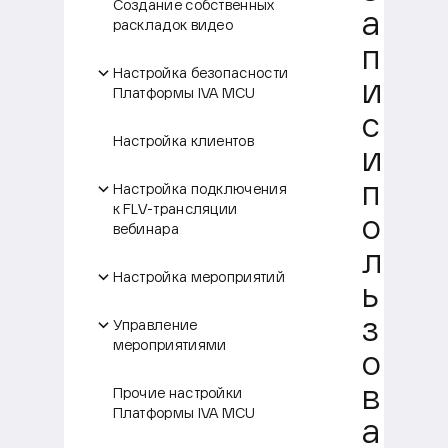
Создание собственных
а
раскладок видео
п
Настройка безопасности
и
Платформы IVA MCU
с
Настройка клиентов
и
п
Настройка подключения
к FLV-трансляции
о
вебинара
л
Настройка мероприятий
ь
з
Управление
мероприятиями
о
в
Прочие настройки
Платформы IVA MCU
а