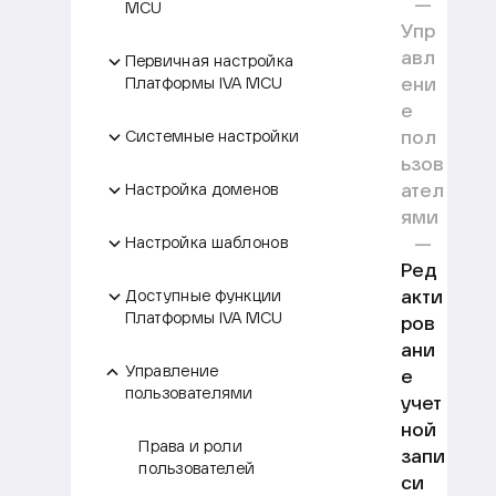
MCU
Упр
авл
Первичная настройка
ени
Платформы IVA MCU
е
пол
Системные настройки
ьзов
ател
Настройка доменов
ями
Настройка шаблонов
Ред
акти
Доступные функции
Платформы IVA MCU
ров
ани
Управление
е
пользователями
учет
ной
Права и роли
запи
пользователей
си