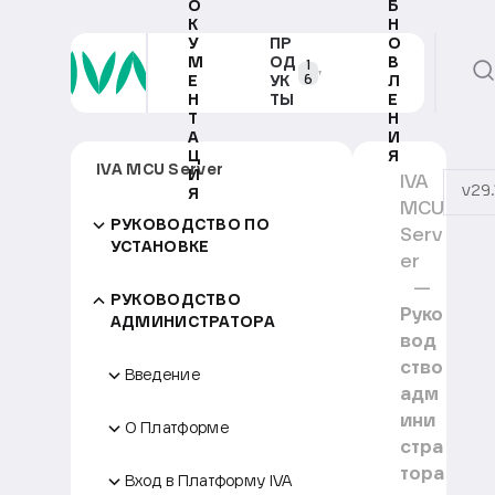
О
Б
К
Н
У
ПР
О
М
ОД
В
1
6
Е
УК
Л
Н
ТЫ
Е
Т
Н
А
И
Ц
Я
IVA MCU Server
И
IVA
v29.
Я
MCU
РУКОВОДСТВО ПО
Serv
УСТАНОВКЕ
er
РУКОВОДСТВО
Руко
АДМИНИСТРАТОРА
вод
ство
Введение
адм
ини
О Платформе
стра
тора
Вход в Платформу IVA