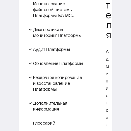
т
Использование
файловой системы
е
Платформы IVA MCU
л
Диагностика и
я
мониторинг Платформы
Аудит Платформы
А
д
Обновление Платформы
м
и
Резервное копирование
н
и восстановление
и
Платформы
с
т
Дополнительная
информация
р
а
Глоссарий
т