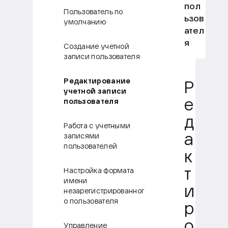
пол
Пользователь по
ьзов
умолчанию
ател
я
Создание учетной
записи пользователя
Редактирование
Р
учетной записи
пользователя
е
д
Работа с учетными
записями
а
пользователей
к
Настройка формата
т
имени
и
незарегистрированног
о пользователя
р
о
Управление