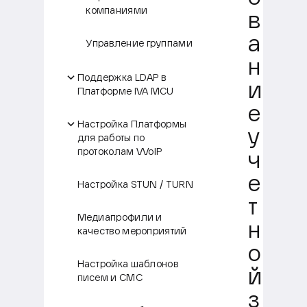
компаниями
в
а
Управление группами
н
Поддержка LDAP в
и
Платформе IVA MCU
е
Настройка Платформы
у
для работы по
протоколам VVoIP
ч
е
Настройка STUN / TURN
т
Медиапрофили и
н
качество мероприятий
о
Настройка шаблонов
й
писем и СМС
з