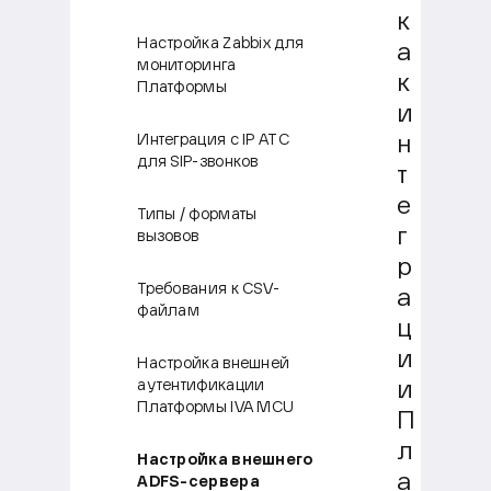
к
Настройка Zabbix для
а
мониторинга
к
Платформы
и
Интеграция с IP АТС
н
для SIP-звонков
т
е
Типы / форматы
г
вызовов
р
Требования к CSV-
а
файлам
ц
и
Настройка внешней
аутентификации
и
Платформы IVA MCU
П
л
Настройка внешнего
а
ADFS-сервера