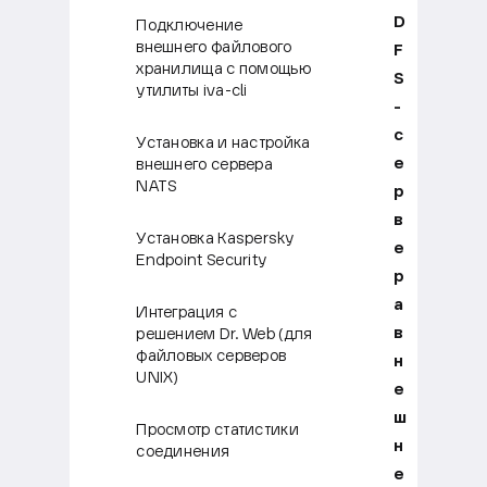
D
Подключение
внешнего файлового
F
хранилища с помощью
S
утилиты iva-cli
-
с
Установка и настройка
е
внешнего сервера
NATS
р
в
Установка Kaspersky
е
Endpoint Security
р
а
Интеграция с
в
решением Dr. Web (для
файловых серверов
н
UNIX)
е
ш
Просмотр статистики
н
соединения
е