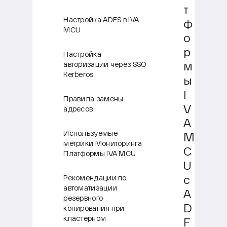
т
Настройка ADFS в IVA
ф
MCU
о
р
Настройка
авторизации через SSO
м
Kerberos
ы
I
Правила замены
V
адресов
A
Используемые
M
метрики Мониторинга
C
Платформы IVA MCU
U
Рекомендации по
с
автоматизации
A
резервного
D
копирования при
кластерном
F