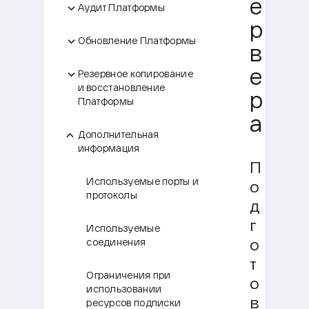
е
Аудит Платформы
р
Обновление Платформы
в
е
Резервное копирование
и восстановление
р
Платформы
а
Дополнительная
информация
П
Используемые порты и
о
протоколы
д
г
Используемые
соединения
о
т
Ограничения при
о
использовании
в
ресурсов подписки