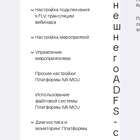
Н
н
R
Настройка подключения
е
к FLV-трансляции
П
вебинара
ш
с
s
н
Настройка мероприятий
е
Управление
г
мероприятиями
о
Прочие настройки
A
Платформы IVA MCU
D
Использование
F
файловой системы
Платформы IVA MCU
S
-
Диагностика и
мониторинг Платформы
с