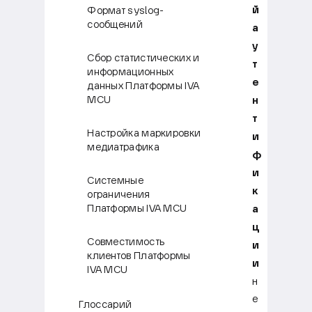
й
Формат syslog-
сообщений
а
у
Сбор статистических и
т
информационных
е
данных Платформы IVA
MCU
н
т
Настройка маркировки
и
медиатрафика
ф
и
Системные
к
ограничения
Платформы IVA MCU
а
ц
Совместимость
и
клиентов Платформы
и
IVA MCU
н
е
Глоссарий