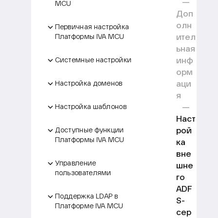
MCU
Доп
олн
Первичная настройка
ител
Платформы IVA MCU
ьная
инф
Системные настройки
орм
аци
Настройка доменов
я
Настройка шаблонов
Наст
рой
Доступные функции
Платформы IVA MCU
ка
вне
Управление
шне
пользователями
го
ADF
Поддержка LDAP в
S-
Платформе IVA MCU
сер