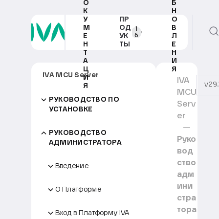
О
Б
К
Н
У
ПР
О
М
ОД
В
1
6
Е
УК
Л
Н
ТЫ
Е
Т
Н
А
И
Ц
Я
IVA MCU Server
И
IVA
v29.
Я
MCU
РУКОВОДСТВО ПО
Serv
УСТАНОВКЕ
er
РУКОВОДСТВО
Руко
АДМИНИСТРАТОРА
вод
ство
Введение
адм
ини
О Платформе
стра
тора
Вход в Платформу IVA