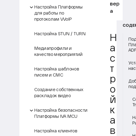
вер
Настройка Платформы
а
для работы по
протоколам VVoIP
СОДЕ
Настройка STUN / TURN
Н
Под
Пла
а
Медиапрофили и
AD
качество мероприятий
с
Уст
т
нас
Настройка шаблонов
писем и СМС
р
Доб
под
о
Создание собственных
раскладок видео
й
С
T
к
Настройка безопасности
Платформы IVA MCU
Н
а
P
в
Настройка клиентов