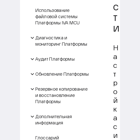
с
Использование
т
файловой системы
Платформы IVA MCU
и
Диагностика и
мониторинг Платформы
Н
а
Аудит Платформы
с
т
Обновление Платформы
р
Резервное копирование
о
и восстановление
й
Платформы
к
Дополнительная
а
информация
с
и
Глоссарий