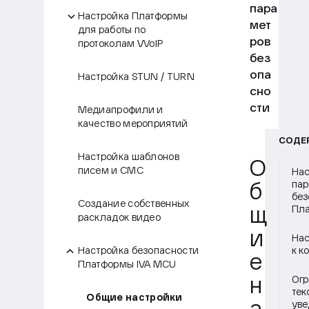
пара
Настройка Платформы
мет
для работы по
ров
протоколам VVoIP
без
опа
Настройка STUN / TURN
сно
сти
Медиапрофили и
качество мероприятий
СОДЕ
Настройка шаблонов
О
писем и СМС
Нас
пар
б
без
Создание собственных
Пл
щ
раскладок видео
и
Нас
Настройка безопасности
к к
е
Платформы IVA MCU
Огр
н
тек
Общие настройки
уве