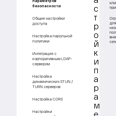
а
параметров
кли
безопасности
с
пр
т
Общие настройки
Огр
дл
доступа
р
нез
пол
о
Настройка парольной
вне
политики
сет
й
к
Интеграция с
корпоративным LDAP-
и
сервером
п
Настройка
а
динамических STUN /
р
TURN серверов
а
Настройка CORS
м
Настройки
е