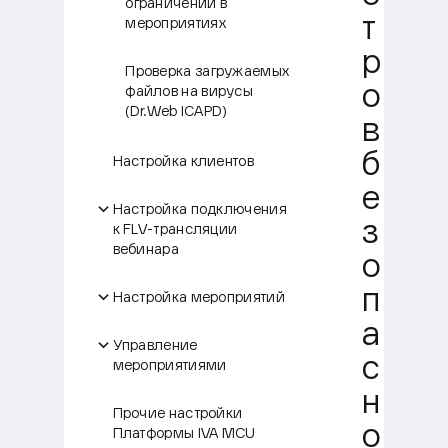
ограничений в
т
мероприятиях
р
Проверка загружаемых
о
файлов на вирусы
(Dr.Web ICAPD)
в
б
Настройка клиентов
е
Настройка подключения
з
к FLV-трансляции
вебинара
о
п
Настройка мероприятий
а
Управление
с
мероприятиями
н
Прочие настройки
о
Платформы IVA MCU