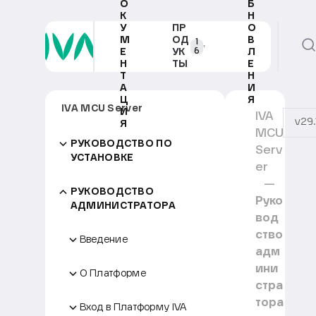
О
Б
К
Н
У
ПР
О
М
ОД
В
1
6
Е
УК
Л
Н
ТЫ
Е
Т
Н
А
И
Ц
Я
IVA MCU Server
И
IVA
v29.
Я
MCU
РУКОВОДСТВО ПО
Serv
УСТАНОВКЕ
er
РУКОВОДСТВО
Руко
АДМИНИСТРАТОРА
вод
ство
Введение
адм
ини
О Платформе
стра
тора
Вход в Платформу IVA