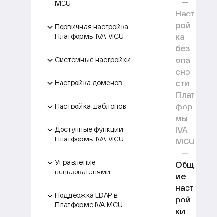
MCU
Наст
рой
Первичная настройка
ка
Платформы IVA MCU
без
опа
Системные настройки
сно
сти
Настройка доменов
Плат
фор
Настройка шаблонов
мы
IVA
Доступные функции
Платформы IVA MCU
MCU
Управление
Общ
пользователями
ие
наст
Поддержка LDAP в
рой
Платформе IVA MCU
ки