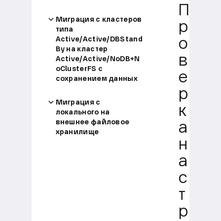
П
Миграция с кластеров
р
типа
Active/Active/DBStand
о
By на кластер
в
Active/Active/NoDB+N
oClusterFS с
е
сохранением данных
р
Миграция с
к
локального на
внешнее файловое
а
хранилище
н
а
с
т
р