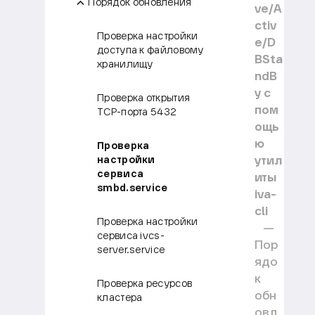
Порядок обновления
ve/A
ctiv
Проверка настройки
e/D
доступа к файловому
BSta
хранилищу
ndB
y с
Проверка открытия
пом
TCP-порта 5432
ощь
ю
Проверка
утил
настройки
сервиса
иты
smbd.service
iva-
cli
Проверка настройки
сервиса ivcs-
Пор
server.service
ядо
к
Проверка ресурсов
обн
кластера
овл