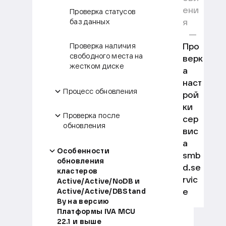
ени
Проверка статусов
я
баз данных
Про
Проверка наличия
свободного места на
верк
жестком диске
а
наст
Процесс обновления
рой
ки
Проверка после
сер
обновления
вис
а
Особенности
smb
обновления
d.se
кластеров
rvic
Active/Active/NoDB и
e
Active/Active/DBStand
By на версию
Платформы IVA MCU
22.1 и выше