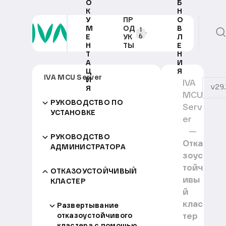
О
Б
К
Н
У
ПР
О
М
ОД
В
1
6
Е
УК
Л
Н
ТЫ
Е
Т
Н
А
И
Ц
Я
IVA MCU Server
И
IVA
v29.
Я
MCU
РУКОВОДСТВО ПО
Serv
УСТАНОВКЕ
er
РУКОВОДСТВО
Отка
АДМИНИСТРАТОРА
зоус
тойч
ОТКАЗОУСТОЙЧИВЫЙ
ивы
КЛАСТЕР
й
клас
Развертывание
тер
отказоустойчивого
кластера с помощью