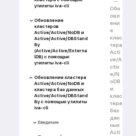
утилиты iva-cli
Обн
овл
Обновление
ени
кластеров
е
Active/Active/NoDB и
клас
Active/Active/DBStand
тера
By
(Active/Active/Externa
Acti
lDB) с помощью
ve/A
утилиты iva-cli
ctiv
e/N
Обновление кластера
oDB
Active/Active/NoDB и
и
кластера баз данных
клас
Active/Active/DBStand
By с помощью утилиты
тера
iva-cli
баз
дан
Введение
ных
Acti