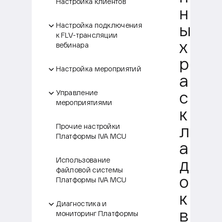
Настройка клиентов
н
Настройка подключения
ы
к FLV-трансляции
х
вебинара
р
Настройка мероприятий
а
Управление
с
мероприятиями
к
Прочие настройки
л
Платформы IVA MCU
а
Использование
д
файловой системы
о
Платформы IVA MCU
к
Диагностика и
в
мониторинг Платформы