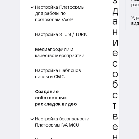
з
рас
Настройка Платформы
д
для работы по
Уда
а
протоколам VVoIP
вид
н
Настройка STUN / TURN
и
Медиапрофили и
е
качество мероприятий
с
Настройка шаблонов
о
писем и СМС
б
Создание
с
собственных
т
раскладок видео
в
Настройка безопасности
е
Платформы IVA MCU
н