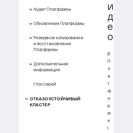
и
Аудит Платформы
д
Обновление Платформы
е
о
Резервное копирование
и восстановление
Платформы
В
П
Дополнительная
л
информация
а
т
Глоссарий
ф
о
ОТКАЗОУСТОЙЧИВЫЙ
КЛАСТЕР
р
м
е
I