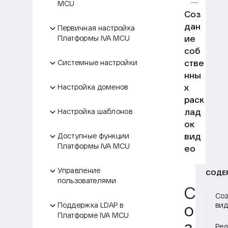
MCU
Соз
дан
Первичная настройка
ие
Платформы IVA MCU
соб
стве
Системные настройки
нны
х
Настройка доменов
раск
лад
Настройка шаблонов
ок
вид
Доступные функции
Платформы IVA MCU
ео
Управление
СОДЕ
пользователями
С
Соз
Поддержка LDAP в
вид
о
Платформе IVA MCU
Ред