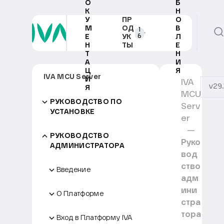
О
Б
К
Н
У
ПР
О
М
ОД
В
1
6
Е
УК
Л
Н
ТЫ
Е
Т
Н
А
И
Ц
Я
IVA MCU Server
И
IVA
v29.
Я
MCU
РУКОВОДСТВО ПО
Serv
УСТАНОВКЕ
er
РУКОВОДСТВО
Руко
АДМИНИСТРАТОРА
вод
ство
Введение
адм
ини
О Платформе
стра
тора
Вход в Платформу IVA