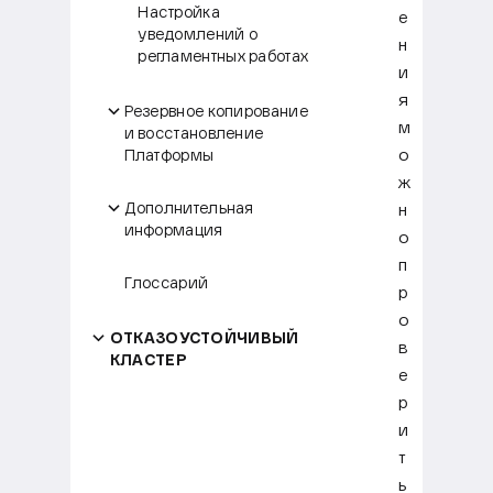
Настройка
е
уведомлений о
н
регламентных работах
и
я
Резервное копирование
м
и восстановление
о
Платформы
ж
Дополнительная
н
информация
о
п
Глоссарий
р
о
ОТКАЗОУСТОЙЧИВЫЙ
в
КЛАСТЕР
е
р
и
т
ь