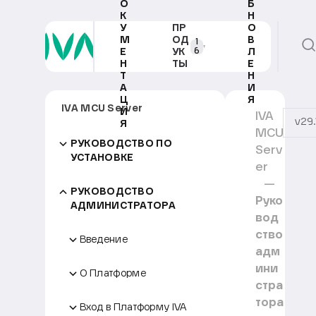
О
Б
К
Н
У
ПР
О
М
ОД
В
1
6
Е
УК
Л
Н
ТЫ
Е
Т
Н
А
И
Ц
Я
IVA MCU Server
И
IVA
v29.
Я
MCU
РУКОВОДСТВО ПО
Serv
УСТАНОВКЕ
er
РУКОВОДСТВО
Руко
АДМИНИСТРАТОРА
вод
ство
Введение
адм
ини
О Платформе
стра
тора
Вход в Платформу IVA