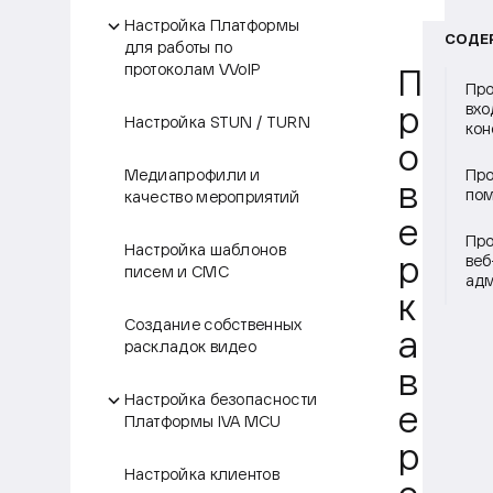
Настройка Платформы
СОДЕ
для работы по
протоколам VVoIP
П
Про
вхо
р
Настройка STUN / TURN
кон
о
Медиапрофили и
Про
в
пом
качество мероприятий
е
Про
Настройка шаблонов
веб
р
писем и СМС
адм
к
Создание собственных
а
раскладок видео
в
Настройка безопасности
е
Платформы IVA MCU
р
Настройка клиентов