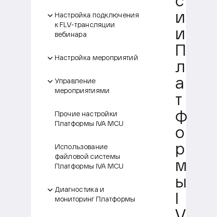
с
и
Настройка подключения
к FLV-трансляции
и
вебинара
П
Настройка мероприятий
л
а
Управление
мероприятиями
т
ф
Прочие настройки
Платформы IVA MCU
о
р
Использование
файловой системы
м
Платформы IVA MCU
ы
Диагностика и
I
мониторинг Платформы
V