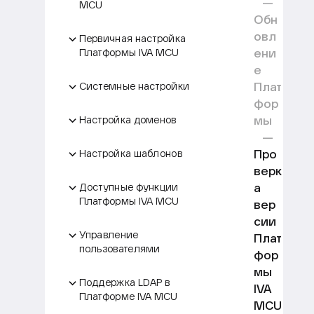
MCU
Обн
овл
Первичная настройка
ени
Платформы IVA MCU
е
Плат
Системные настройки
фор
мы
Настройка доменов
Про
Настройка шаблонов
верк
а
Доступные функции
Платформы IVA MCU
вер
сии
Управление
Плат
пользователями
фор
мы
Поддержка LDAP в
IVA
Платформе IVA MCU
MCU