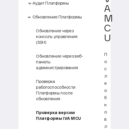
Аудит Платформы
A
M
Обновление Платформы
C
Обновление через
U
консоль управления
(SSH)
П
Обновление через веб-
о
панель
администрирования
с
л
Проверка
е
работоспособности
о
Платформы после
б
обновления
н
о
Проверка версии
Платформы IVA MCU
в
л