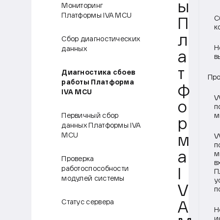
ы
Мониторинг
Платформы IVA MCU
С
П
к
л
Сбор диагностических
Н
данных
а
в
т
Диагностика сбоев
Про
работы Платформа
ф
IVA MCU
V
о
п
Первичный сбор
м
р
данных Платформы IVA
MCU
V
м
п
а
м
Проверка
в
работоспособности
I
П
модулей системы
у
V
п
Статус сервера
A
Н
и