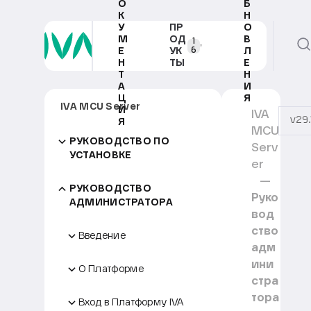
О
Б
К
Н
У
ПР
О
М
ОД
В
1
6
Е
УК
Л
Н
ТЫ
Е
Т
Н
А
И
Ц
Я
IVA MCU Server
И
IVA
v29.
Я
MCU
РУКОВОДСТВО ПО
Serv
УСТАНОВКЕ
er
РУКОВОДСТВО
Руко
АДМИНИСТРАТОРА
вод
ство
Введение
адм
ини
О Платформе
стра
тора
Вход в Платформу IVA