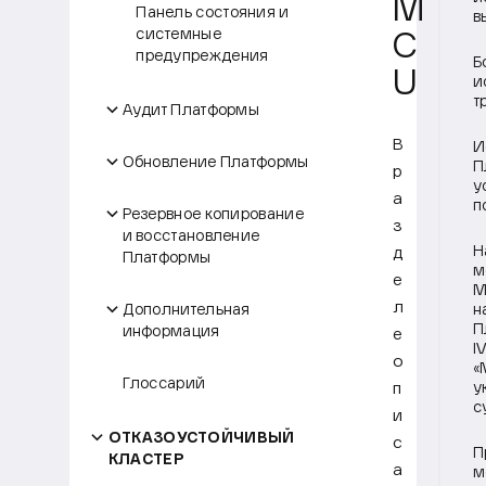
M
Панель состояния и
в
системные
C
предупреждения
Б
U
и
т
Аудит Платформы
В
И
Обновление Платформы
П
р
у
а
п
Резервное копирование
з
и восстановление
Н
д
Платформы
м
е
M
л
Дополнительная
н
П
информация
е
I
о
«
Глоссарий
п
у
с
и
ОТКАЗОУСТОЙЧИВЫЙ
с
П
КЛАСТЕР
а
м