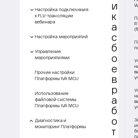
П
и
W
Настройка подключения
к
к FLV-трансляции
П
вебинара
R
а
(
с
Настройка мероприятий
П
б
п
Управление
о
мероприятиями
У
н
е
в
Прочие настройки
в
у
Платформы IVA MCU
р
У
Использование
н
а
файловой системы
в
Платформы IVA MCU
у
б
о
З
Диагностика и
и
мониторинг Платформы
т
б
п