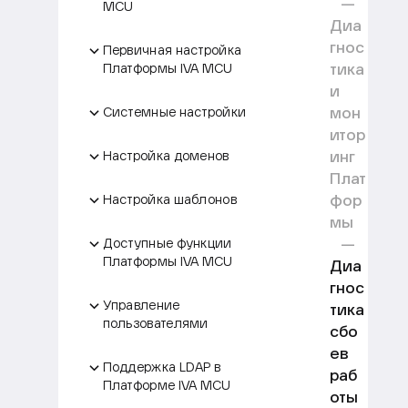
MCU
Диа
гнос
Первичная настройка
тика
Платформы IVA MCU
и
мон
Системные настройки
итор
инг
Настройка доменов
Плат
фор
Настройка шаблонов
мы
Доступные функции
Платформы IVA MCU
Диа
гнос
Управление
тика
пользователями
сбо
ев
Поддержка LDAP в
раб
Платформе IVA MCU
оты