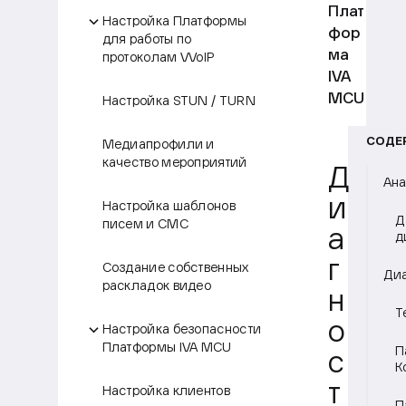
Плат
Настройка Платформы
фор
для работы по
ма
протоколам VVoIP
IVA
MCU
Настройка STUN / TURN
СОДЕ
Медиапрофили и
качество мероприятий
Д
Ана
и
Настройка шаблонов
Д
писем и СМС
а
д
г
Создание собственных
Диа
раскладок видео
н
Т
о
Настройка безопасности
Платформы IVA MCU
П
с
К
т
Настройка клиентов