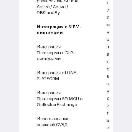
развертывании типа
т
Active / Active /
и
DBStandBy
я
ж
Интеграция с SIEM-
у
системами
р
н
Интеграция
Платформы с DLP-
а
системами
л
о
Интеграция с LUNA
в
PLATFORM
а
у
Интеграция
д
Платформы IVA MCU с
Outlook и Exchange
и
т
Использование
а
внешней СУБД
и