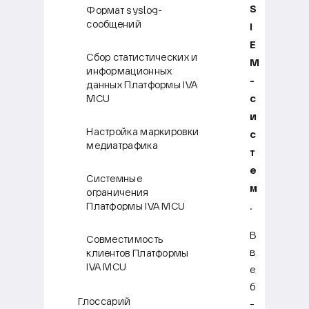
S
Формат syslog-
сообщений
I
E
Сбор статистических и
M
информационных
-
данных Платформы IVA
с
MCU
и
Настройка маркировки
с
медиатрафика
т
е
Системные
м
ограничения
.
Платформы IVA MCU
В
Совместимость
в
клиентов Платформы
IVA MCU
е
б
Глоссарий
-