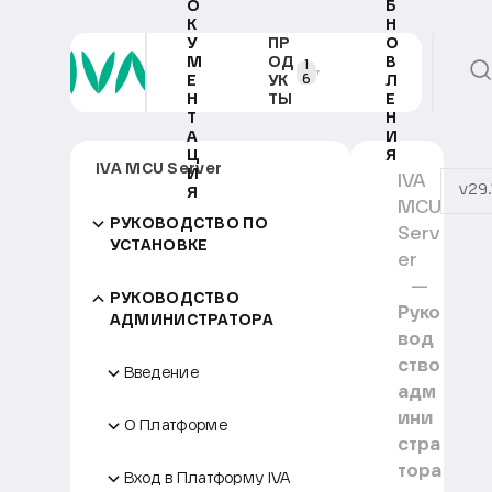
О
Б
К
Н
У
ПР
О
М
ОД
В
1
6
Е
УК
Л
Н
ТЫ
Е
Т
Н
А
И
Ц
Я
IVA MCU Server
И
IVA
v29.
Я
MCU
РУКОВОДСТВО ПО
Serv
УСТАНОВКЕ
er
РУКОВОДСТВО
Руко
АДМИНИСТРАТОРА
вод
ство
Введение
адм
ини
О Платформе
стра
тора
Вход в Платформу IVA