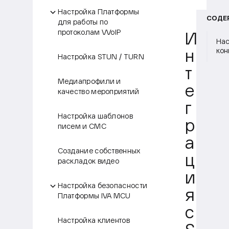
Настройка Платформы
СОДЕ
для работы по
протоколам VVoIP
И
Нас
кон
н
Настройка STUN / TURN
т
Медиапрофили и
е
качество мероприятий
г
Настройка шаблонов
р
писем и СМС
а
Создание собственных
ц
раскладок видео
и
Настройка безопасности
я
Платформы IVA MCU
с
Настройка клиентов