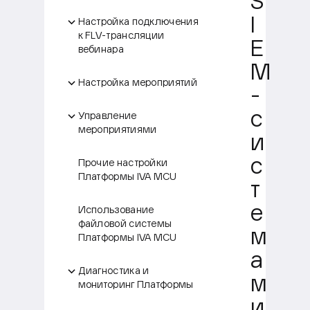
S
I
Настройка подключения
к FLV-трансляции
E
вебинара
M
Настройка мероприятий
-
с
Управление
мероприятиями
и
с
Прочие настройки
Платформы IVA MCU
т
е
Использование
файловой системы
м
Платформы IVA MCU
а
Диагностика и
м
мониторинг Платформы
и