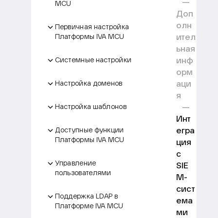
MCU
Доп
олн
Первичная настройка
ител
Платформы IVA MCU
ьная
инф
Системные настройки
орм
аци
Настройка доменов
я
Настройка шаблонов
Инт
егра
Доступные функции
Платформы IVA MCU
ция
с
Управление
SIE
пользователями
M-
сист
Поддержка LDAP в
ема
Платформе IVA MCU
ми