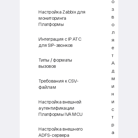
о
з
Настройка Zabbix для
в
мониторинга
о
Платформы
л
Интеграция с IP АТС
я
для SIP-звонков
е
т
Типы / форматы
А
вызовов
д
м
Требования к CSV-
и
файлам
н
и
Настройка внешней
аутентификации
с
Платформы IVA MCU
т
р
Настройка внешнего
а
ADFS-сервера