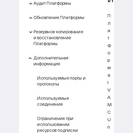
Аудит Платформы
П
Обновление Платформы
л
а
Резервное копирование
т
и восстановление
Платформы
ф
о
Дополнительная
р
информация
м
а
Используемые порты и
I
протоколы
V
A
Используемые
соединения
M
C
Ограничения при
U
использовании
п
ресурсов подписки