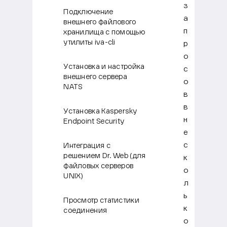
з
Подключение
а
внешнего файлового
п
хранилища с помощью
утилиты iva-cli
р
о
Установка и настройка
с
внешнего сервера
о
NATS
в
в
Установка Kaspersky
н
Endpoint Security
е
с
Интеграция с
решением Dr. Web (для
к
файловых серверов
о
UNIX)
л
ь
Просмотр статистики
к
соединения
о