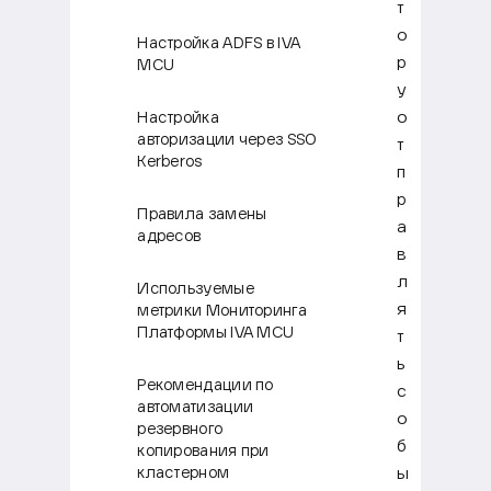
т
о
Настройка ADFS в IVA
р
MCU
у
о
Настройка
авторизации через SSO
т
Kerberos
п
р
Правила замены
а
адресов
в
л
Используемые
я
метрики Мониторинга
Платформы IVA MCU
т
ь
Рекомендации по
с
автоматизации
о
резервного
б
копирования при
ы
кластерном