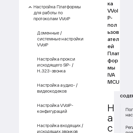
ка
Настройка Платформы
VVoI
для работы по
P-
протоколам VVoIP
пол
ьзов
Доменные /
ател
системные настройки
VVoIP
ей
Плат
Настройка прокси
фор
исходящего SIP- /
мы
H.323-звонка
IVA
MCU
Настройка аудио- /
видеокодеков
СОДЕ
Настройка VVoIP-
Н
Пол
конфигураций
нас
а
Настройка входящих /
с
Рег
исходящих звонков