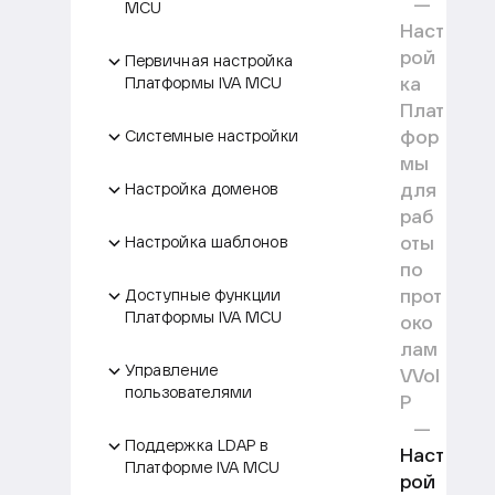
MCU
Наст
рой
Первичная настройка
ка
Платформы IVA MCU
Плат
фор
Системные настройки
мы
для
Настройка доменов
раб
оты
Настройка шаблонов
по
прот
Доступные функции
Платформы IVA MCU
око
лам
Управление
VVoI
пользователями
P
Поддержка LDAP в
Наст
Платформе IVA MCU
рой