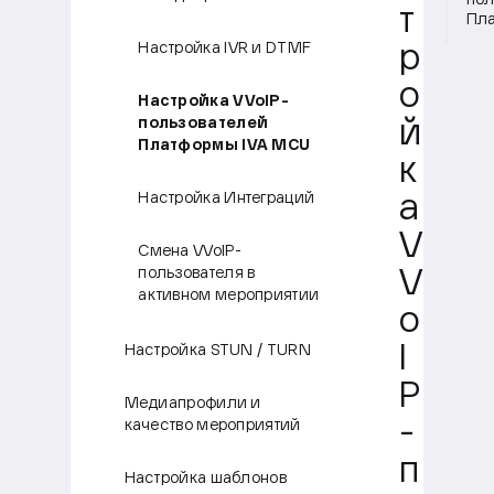
пол
т
Пла
Настройка IVR и DTMF
р
о
Настройка VVoIP-
пользователей
й
Платформы IVA MCU
к
Настройка Интеграций
а
V
Смена VVoIP-
пользователя в
V
активном мероприятии
o
Настройка STUN / TURN
I
P
Медиапрофили и
качество мероприятий
-
п
Настройка шаблонов