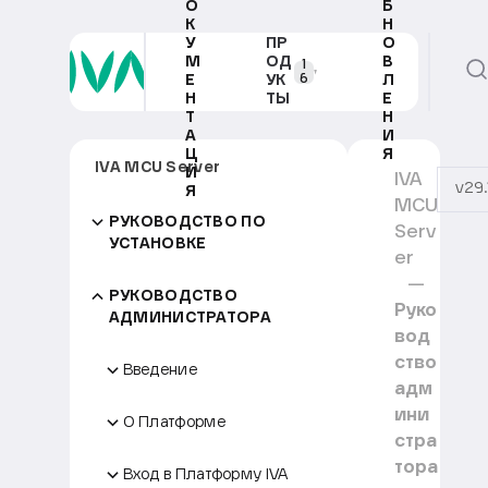
О
Б
К
Н
У
ПР
О
М
ОД
В
1
6
Е
УК
Л
Н
ТЫ
Е
Т
Н
А
И
Ц
Я
IVA MCU Server
И
IVA
v29.
Я
MCU
РУКОВОДСТВО ПО
Serv
УСТАНОВКЕ
er
РУКОВОДСТВО
Руко
АДМИНИСТРАТОРА
вод
ство
Введение
адм
ини
О Платформе
стра
тора
Вход в Платформу IVA