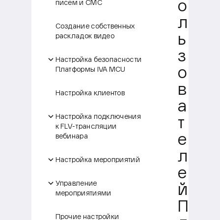
писем и СМС
о
л
Создание собственных
раскладок видео
ь
з
Настройка безопасности
Платформы IVA MCU
о
в
Настройка клиентов
а
Настройка подключения
т
к FLV-трансляции
вебинара
е
л
Настройка мероприятий
е
Управление
й
мероприятиями
П
Прочие настройки