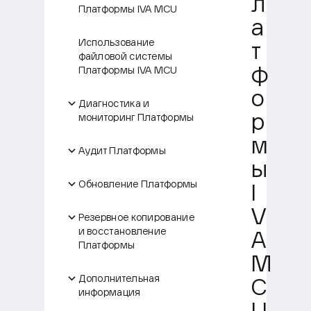
л
Платформы IVA MCU
а
Использование
т
файловой системы
Платформы IVA MCU
ф
о
Диагностика и
мониторинг Платформы
р
м
Аудит Платформы
ы
Обновление Платформы
I
V
Резервное копирование
и восстановление
A
Платформы
M
Дополнительная
C
информация