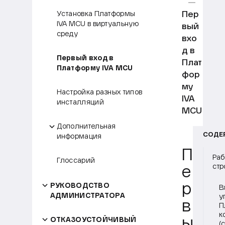
Пер
Установка Платформы
IVA MCU в виртуальную
вый
среду
вхо
д в
Первый вход в
Плат
Платформу IVA MCU
фор
му
Настройка разных типов
IVA
инсталляций
MCU
Дополнительная
СОДЕ
информация
П
Раб
Глоссарий
стр
е
РУКОВОДСТВО
р
В
АДМИНИСТРАТОРА
у
в
П
к
ОТКАЗОУСТОЙЧИВЫЙ
ы
(