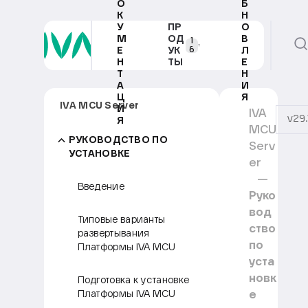
О
Б
К
Н
У
ПР
О
М
ОД
В
1
6
Е
УК
Л
Н
ТЫ
Е
Т
Н
А
И
Ц
Я
IVA MCU Server
И
IVA
v29.
Я
MCU
РУКОВОДСТВО ПО
Serv
УСТАНОВКЕ
er
Введение
Руко
вод
Типовые варианты
ство
развертывания
по
Платформы IVA MCU
уста
новк
Подготовка к установке
е
Платформы IVA MCU