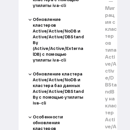
утилиты iva-cli
Миг
рац
Обновление
ия с
кластеров
клас
Active/Active/NoDB и
тер
Active/Active/DBStand
ов
By
(Active/Active/Externa
типа
lDB) с помощью
Acti
утилиты iva-cli
ve/A
ctiv
Обновление кластера
e/D
Active/Active/NoDB и
BSta
кластера баз данных
ndB
Active/Active/DBStand
By с помощью утилиты
y на
iva-cli
клас
тер
Особенности
Acti
обновления
ve/A
кластеров