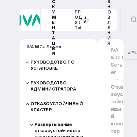
О
Б
К
Н
У
ПР
О
М
ОД
В
1
6
Е
УК
Л
Н
ТЫ
Е
Т
Н
А
И
Ц
Я
IVA MCU Server
И
IVA
v29.
Я
MCU
РУКОВОДСТВО ПО
Serv
УСТАНОВКЕ
er
РУКОВОДСТВО
Отка
АДМИНИСТРАТОРА
зоус
тойч
ОТКАЗОУСТОЙЧИВЫЙ
ивы
КЛАСТЕР
й
клас
Развертывание
тер
отказоустойчивого
кластера с помощью