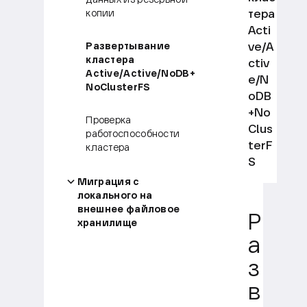
тера
копии
Acti
ve/A
Развертывание
кластера
ctiv
Active/Active/NoDB+
e/N
NoClusterFS
oDB
+No
Проверка
Clus
работоспособности
terF
кластера
S
Миграция с
локального на
внешнее файловое
Р
хранилище
а
з
в