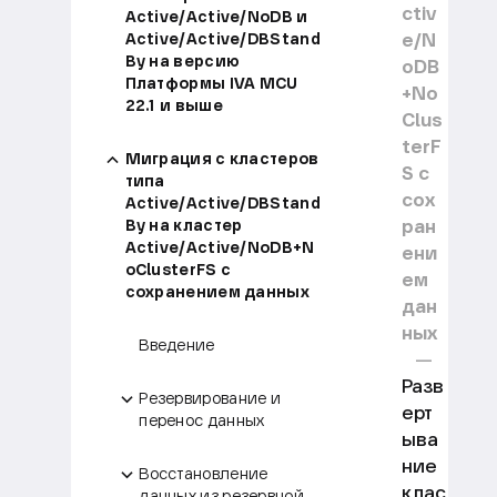
ctiv
Active/Active/NoDB и
e/N
Active/Active/DBStand
By на версию
oDB
Платформы IVA MCU
+No
22.1 и выше
Clus
terF
Миграция с кластеров
S с
типа
сох
Active/Active/DBStand
ран
By на кластер
Active/Active/NoDB+N
ени
oClusterFS с
ем
сохранением данных
дан
ных
Введение
Разв
Резервирование и
ерт
перенос данных
ыва
ние
Восстановление
клас
данных из резервной