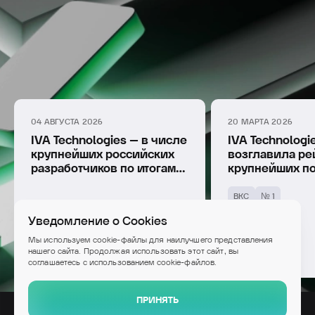
УЗНАТЬ ПОДРОБНЕЕ
04 АВГУСТА 2026
20 МАРТА 2026
IVA Technologies – в числе
IVA Technologi
Уведомление о Cookies
крупнейших российских
возглавила ре
Мы используем cookie-файлы для наилучшего представления
разработчиков по итогам
крупнейших п
нашего сайта. Продолжая использовать этот сайт, вы
2025 года
систем
соглашаетесь с использованием cookie-файлов.
видеоконфере
ВКС
№ 1
России по верс
ПРИНЯТЬ