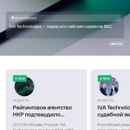
TELECOMDAILY
IVA Technologies – лидер российских сервисов ВКС
NEW
NEW
НОВОСТЬ
НОВОСТЬ
Рейтинговое агентство
IVA Technolo
НКР подтвердило
судебной э
кредитный рейтинг ПАО
при Минюст
10.07.26 Москва, Россия. IVA
Российский разр
«ИВА» на уровне A-.ru,
объединяют