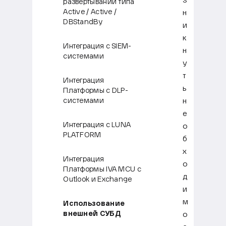
з
развертывании типа
Active / Active /
н
DBStandBy
и
к
Интеграция с SIEM-
н
системами
у
т
Интеграция
ь
Платформы с DLP-
н
системами
е
Интеграция с LUNA
о
PLATFORM
б
х
Интеграция
о
Платформы IVA MCU с
д
Outlook и Exchange
и
м
Использование
внешней СУБД
о