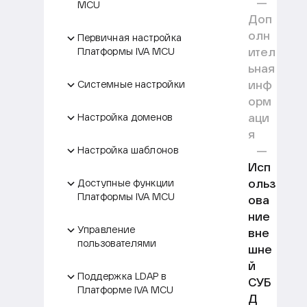
MCU
Доп
олн
Первичная настройка
ител
Платформы IVA MCU
ьная
инф
Системные настройки
орм
аци
Настройка доменов
я
Настройка шаблонов
Исп
ольз
Доступные функции
Платформы IVA MCU
ова
ние
Управление
вне
пользователями
шне
й
Поддержка LDAP в
СУБ
Платформе IVA MCU
Д