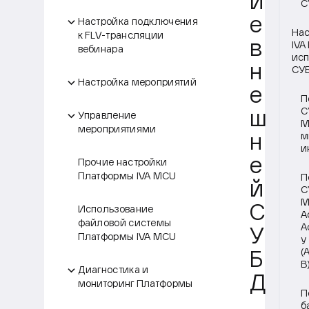
и
С
е
Настройка подключения
Нас
к FLV-трансляции
в
IVA
вебинара
исп
н
СУ
Настройка мероприятий
е
П
С
ш
Управление
M
мероприятиями
м
н
и
е
Прочие настройки
Платформы IVA MCU
П
й
С
M
С
Использование
A
файловой системы
A
У
Платформы IVA MCU
y
(
Б
B
Диагностика и
Д
мониторинг Платформы
П
б