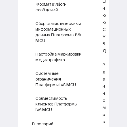
ш
Формат syslog-
н
сообщений
ю
ю
Сбор статистических и
С
информационных
данных Платформы IVA
У
MCU
Б
Д
Настройка маркировки
.
медиатрафика
В
д
Системные
а
ограничения
Платформы IVA MCU
н
н
Совместимость
о
клиентов Платформы
м
IVA MCU
р
а
Глоссарий