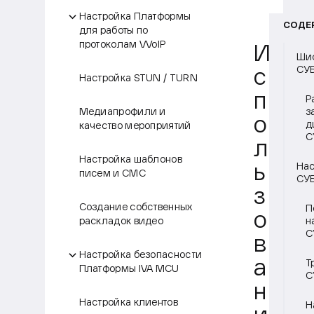
Настройка Платформы
СОДЕ
для работы по
протоколам VVoIP
И
Шиф
СУ
с
Настройка STUN / TURN
п
Р
Медиапрофили и
з
о
д
качество мероприятий
С
л
Настройка шаблонов
Нас
ь
писем и СМС
СУ
з
Создание собственных
П
о
раскладок видео
н
С
в
Настройка безопасности
а
Т
Платформы IVA MCU
С
н
Настройка клиентов
Н