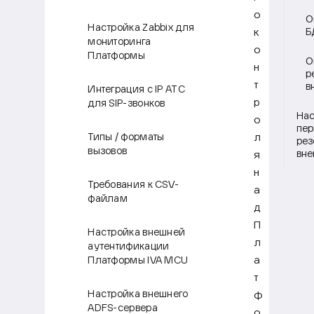
о
О
Настройка Zabbix для
к
Б
мониторинга
о
Платформы
О
н
р
т
в
Интеграция с IP АТС
р
для SIP-звонков
Нас
о
пер
л
Типы / форматы
рез
вызовов
вне
я
н
Требования к CSV-
а
файлам
д
П
Настройка внешней
л
аутентификации
а
Платформы IVA MCU
т
Настройка внешнего
ф
ADFS-сервера
о