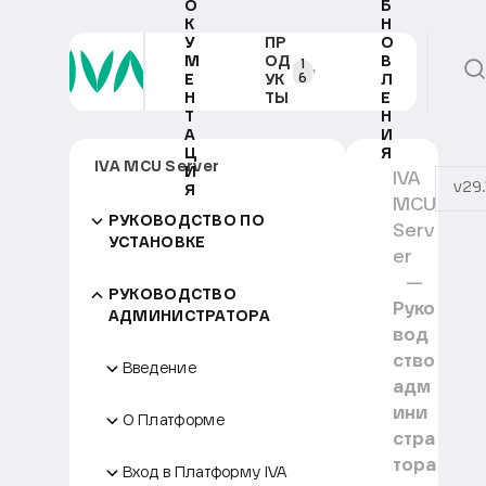
О
Б
К
Н
У
ПР
О
М
ОД
В
1
6
Е
УК
Л
Н
ТЫ
Е
Т
Н
А
И
Ц
Я
IVA MCU Server
И
IVA
v29.
Я
MCU
РУКОВОДСТВО ПО
Serv
УСТАНОВКЕ
er
РУКОВОДСТВО
Руко
АДМИНИСТРАТОРА
вод
ство
Введение
адм
ини
О Платформе
стра
тора
Вход в Платформу IVA