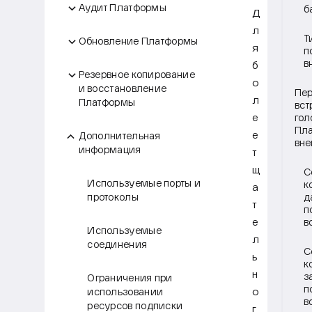
Аудит Платформы
б
Д
л
Т
Обновление Платформы
я
п
в
б
Резервное копирование
о
и восстановление
Пер
л
Платформы
вст
е
гол
Пла
е
Дополнительная
вн
информация
т
щ
С
Используемые порты и
к
а
протоколы
д
т
п
е
в
Используемые
л
соединения
С
ь
к
н
з
Ограничения при
п
о
использовании
в
ресурсов подписки
г