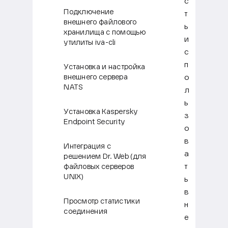
с
Подключение
т
внешнего файлового
ь
хранилища с помощью
и
утилиты iva-cli
с
п
Установка и настройка
о
внешнего сервера
NATS
л
ь
Установка Kaspersky
з
Endpoint Security
о
в
Интеграция с
а
решением Dr. Web (для
т
файловых серверов
UNIX)
ь
в
Просмотр статистики
н
соединения
е