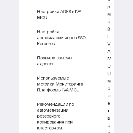
р
Настройка ADFS в IVA
м
MCU
о
й
Настройка
I
авторизации через SSO
V
Kerberos
A
Правила замены
M
адресов
C
U
Используемые
м
метрики Мониторинга
о
Платформы IVA MCU
ж
е
Рекомендации по
автоматизации
т
резервного
в
копирования при
о
кластерном