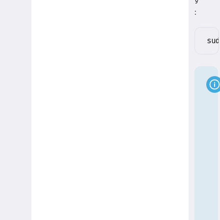
у
:
sud