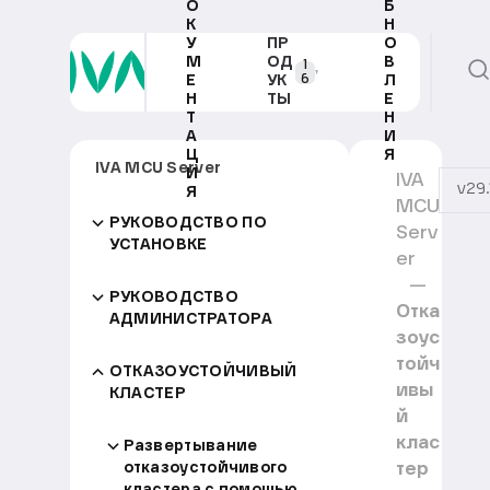
О
Б
К
Н
У
ПР
О
М
ОД
В
1
6
Е
УК
Л
Н
ТЫ
Е
Т
Н
А
И
Ц
Я
IVA MCU Server
И
IVA
v29.
Я
MCU
РУКОВОДСТВО ПО
Serv
УСТАНОВКЕ
er
РУКОВОДСТВО
Отка
АДМИНИСТРАТОРА
зоус
тойч
ОТКАЗОУСТОЙЧИВЫЙ
ивы
КЛАСТЕР
й
клас
Развертывание
тер
отказоустойчивого
кластера с помощью