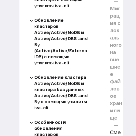
утилиты iva-cli
Миг
рац
Обновление
ия с
кластеров
лок
Active/Active/NoDB и
аль
Active/Active/DBStand
ного
By
(Active/Active/Externa
на
lDB) с помощью
вне
утилиты iva-cli
шне
е
Обновление кластера
фай
Active/Active/NoDB и
лов
кластера баз данных
ое
Active/Active/DBStand
By с помощью утилиты
хран
iva-cli
или
ще
Особенности
обновления
Сме
кластеров