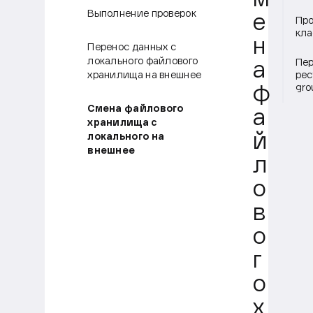
м
Выполнение проверок
е
Про
кла
н
Перенос данных с
локального файлового
Пер
а
хранилища на внешнее
рес
gro
ф
Смена файлового
а
хранилища с
локального на
й
внешнее
л
о
в
о
г
о
х