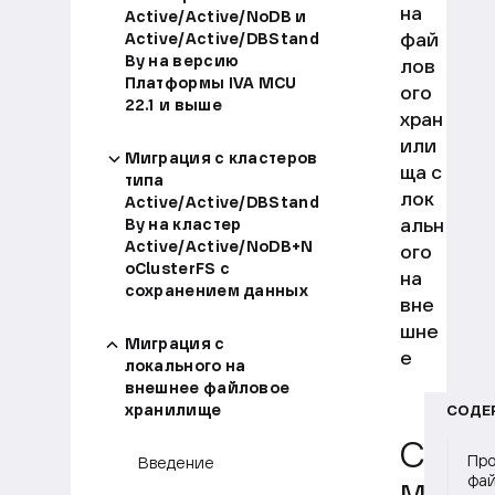
на
Active/Active/NoDB и
фай
Active/Active/DBStand
By на версию
лов
Платформы IVA MCU
ого
22.1 и выше
хран
или
Миграция с кластеров
ща с
типа
лок
Active/Active/DBStand
альн
By на кластер
Active/Active/NoDB+N
ого
oClusterFS с
на
сохранением данных
вне
шне
Миграция с
е
локального на
внешнее файловое
хранилище
СОДЕ
С
Про
Введение
фай