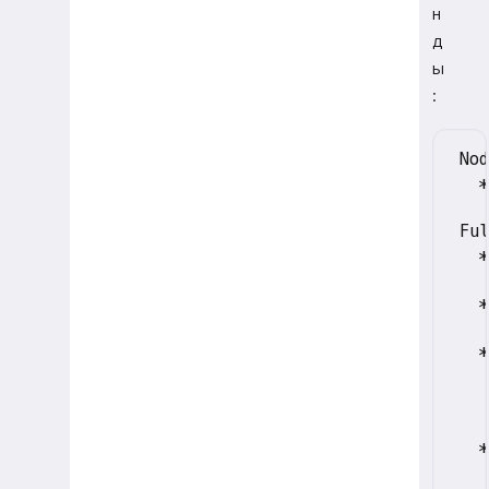
н
д
ы
:
Nod
  *
Ful
  *
   
  *
   
  *
   
   
   
  *
   