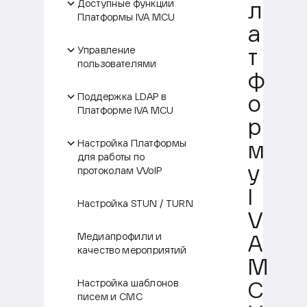
Доступные функции
л
Платформы IVA MCU
а
Управление
т
пользователями
ф
Поддержка LDAP в
о
Платформе IVA MCU
р
Настройка Платформы
м
для работы по
у
протоколам VVoIP
I
Настройка STUN / TURN
V
Медиапрофили и
A
качество мероприятий
M
Настройка шаблонов
C
писем и СМС