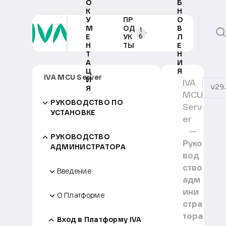
О
Б
К
Н
У
ПР
О
М
ОД
В
1
6
Е
УК
Л
Н
ТЫ
Е
Т
Н
А
И
Ц
Я
IVA MCU Server
И
IVA
v29.
Я
MCU
РУКОВОДСТВО ПО
Serv
УСТАНОВКЕ
er
РУКОВОДСТВО
Руко
АДМИНИСТРАТОРА
вод
ство
Введение
адм
ини
О Платформе
стра
тора
Вход в Платформу IVA