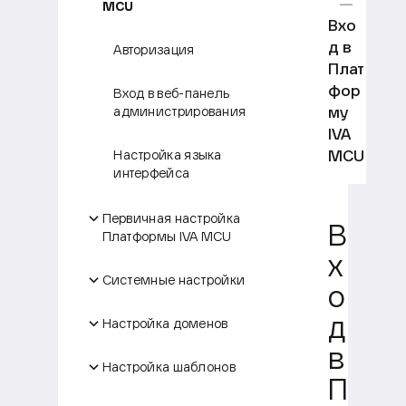
MCU
Вхо
д в
Авторизация
Плат
фор
Вход в веб-панель
му
администрирования
IVA
MCU
Настройка языка
интерфейса
Первичная настройка
В
Платформы IVA MCU
х
Системные настройки
о
д
Настройка доменов
в
Настройка шаблонов
П