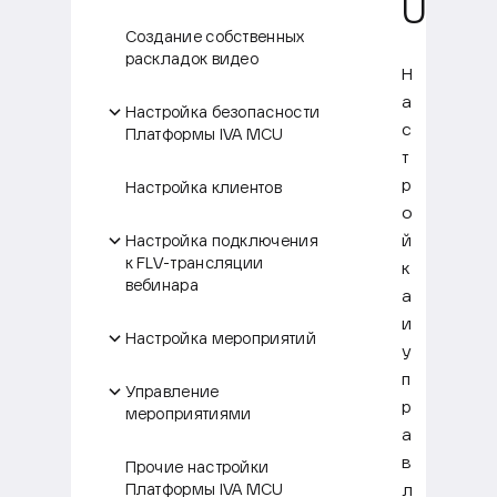
U
Создание собственных
раскладок видео
Н
а
Настройка безопасности
с
Платформы IVA MCU
т
р
Настройка клиентов
о
й
Настройка подключения
к FLV-трансляции
к
вебинара
а
и
Настройка мероприятий
у
п
Управление
р
мероприятиями
а
в
Прочие настройки
л
Платформы IVA MCU