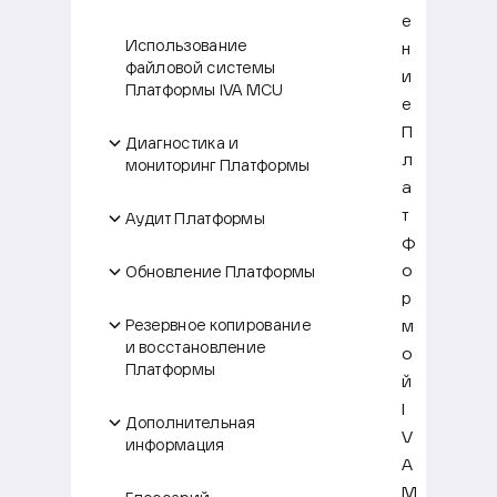
е
Использование
н
файловой системы
и
Платформы IVA MCU
е
П
Диагностика и
л
мониторинг Платформы
а
т
Аудит Платформы
ф
о
Обновление Платформы
р
м
Резервное копирование
и восстановление
о
Платформы
й
I
Дополнительная
V
информация
A
M