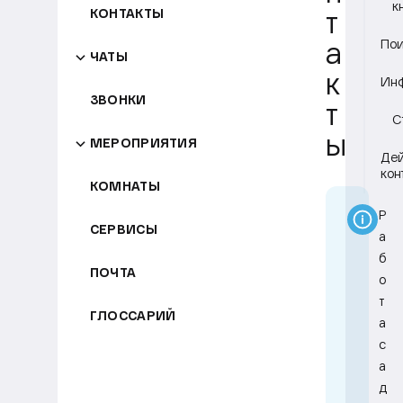
к
КОНТАКТЫ
т
Пои
а
ЧАТЫ
к
Инф
ЗВОНКИ
т
С
ы
МЕРОПРИЯТИЯ
Дей
кон
КОМНАТЫ
Р
СЕРВИСЫ
а
б
ПОЧТА
о
т
ГЛОССАРИЙ
а
с
а
д