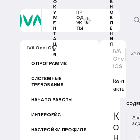
О
Б
К
Н
У
ПР
О
М
ОД
В
1
6
Е
УК
Л
Н
ТЫ
Е
Т
Н
А
И
Ц
Я
IVA One iOS
И
IVA
v2.0
Я
One
О ПРОГРАММЕ
iOS
СИСТЕМНЫЕ
Конт
ТРЕБОВАНИЯ
акты
НАЧАЛО РАБОТЫ
СОДЕ
К
ИНТЕРФЕЙС
Эле
адр
о
НАСТРОЙКИ ПРОФИЛЯ
н
Л