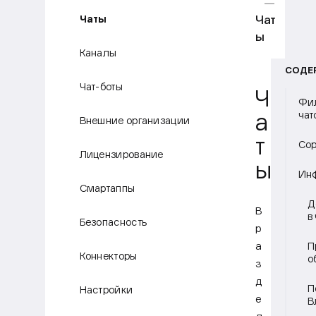
Чат
Чаты
ы
Каналы
СОДЕ
Чат-боты
Ч
Фил
чат
а
Внешние организации
т
Сор
Лицензирование
ы
Инф
Смартаппы
Д
В
в
Безопасность
р
а
П
Коннекторы
о
з
д
П
Настройки
е
В