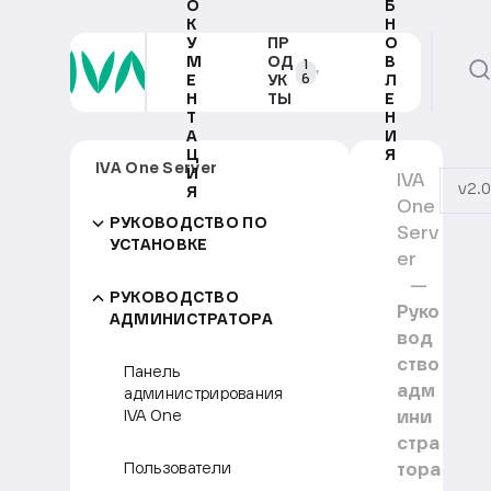
О
Б
К
Н
У
ПР
О
М
ОД
В
1
6
Е
УК
Л
Н
ТЫ
Е
Т
Н
А
И
Ц
Я
IVA One Server
И
IVA
v2.0
Я
One
РУКОВОДСТВО ПО
Serv
УСТАНОВКЕ
er
РУКОВОДСТВО
Руко
АДМИНИСТРАТОРА
вод
ство
Панель
адм
администрирования
ини
IVA One
стра
тора
Пользователи