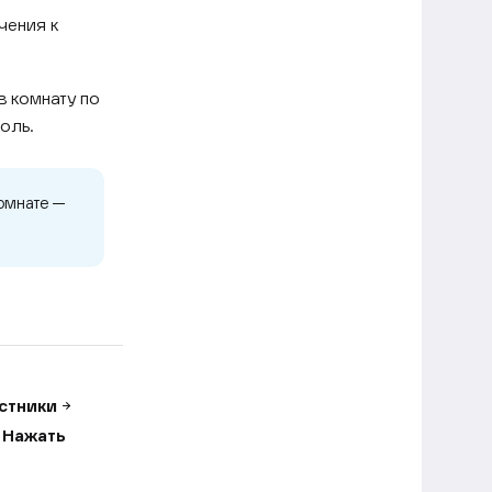
чения к
в комнату по
оль.
комнате —
стники
→
→
Нажать