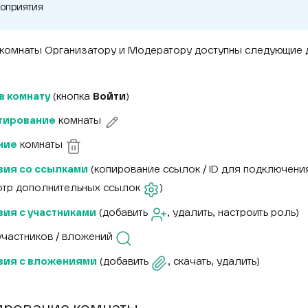
оприятия
комнаты Организатору и Модератору доступны следующие 
в комнату
(кнопка
Войти
)
тирование
комнаты
ние
комнаты
вия со ссылками
(копирование ссылок / ID для подключен
тр дополнительных ссылок
)
ия с участниками
(добавить
, удалить, настроить роль)
участников / вложений
вия с вложениями
(добавить
, скачать, удалить)