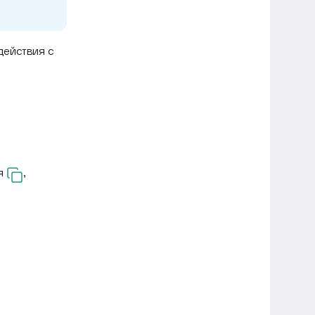
действия с
ия
,