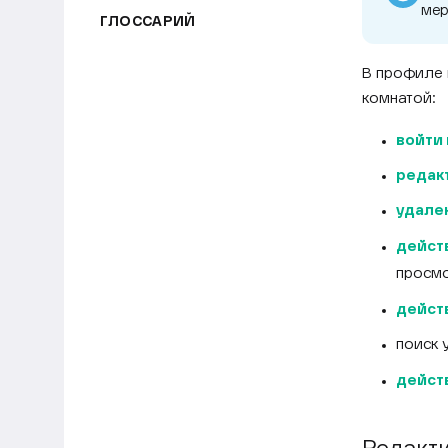
мер
ГЛОССАРИЙ
В профиле 
комнатой:
войти 
редак
удале
дейст
просмо
действ
поиск 
дейст