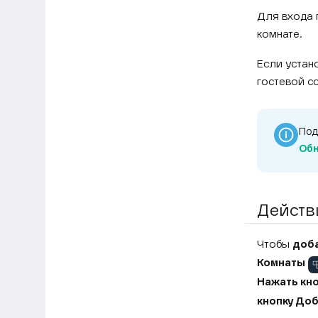
Для входа 
комнате.
Если устано
гостевой с
Под
Обн
Действ
Чтобы
доба
Комнаты
Нажать кно
кнопку До