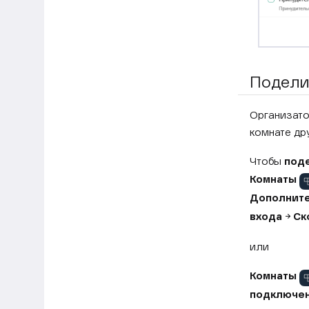
Подели
Организато
комнате дру
Чтобы
поде
Комнаты
Дополните
входа
→
Ск
или
Комнаты
подключе