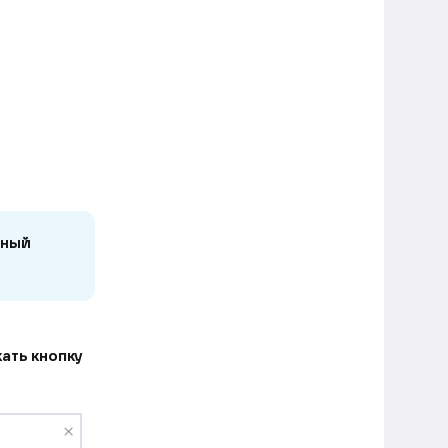
нный
ать кнопку