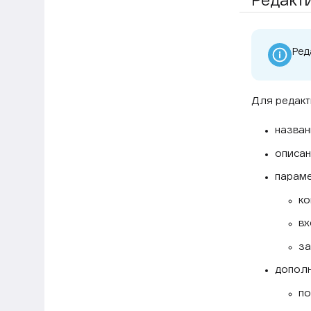
Редакт
Ред
Для редакт
назван
описан
параме
ко
вх
за
дополн
по