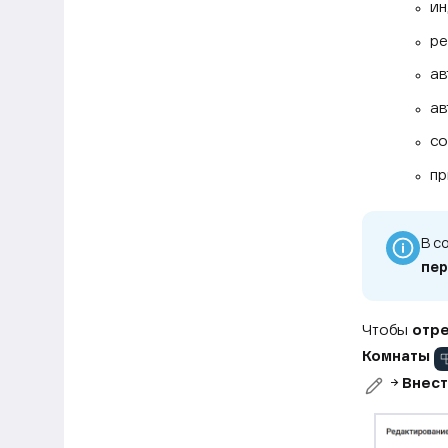
ин
ре
ав
ав
со
пр
В с
пер
Чтобы
отре
Комнаты
→
Внест