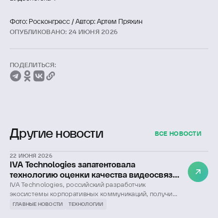
Фото: Росконгресс / Автор: Артем Пряхин
ОПУБЛИКОВАНО: 24 ИЮНЯ 2026
ПОДЕЛИТЬСЯ:
Другие новости
ВСЕ НОВОСТИ
22 ИЮНЯ 2026
IVA Technologies запатентовала
технологию оценки качества видеосвязи
в режиме реального времени
IVA Technologies, российский разработчик
экосистемы корпоративных коммуникаций, получила
патент на технологию «Система для оценки
ГЛАВНЫЕ НОВОСТИ
ТЕХНОЛОГИИ
снижения качества видео». Патент на изобретение №