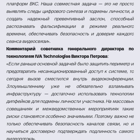
платформ ВКС. Наша совместная задача — это не просто
выявлять следы цифрового синтеза и подмены личности, а
создать надежный превентивный заслон, способный
распознавать фальсификации в режиме реального
времени, обеспечивать безопасность и доверие каждого
сеанса видеосвязи
».
Комментарий советника генерального директора по
технологиям IVA Technologies Виктора Петрова
:
«
Если раньше основной задачей было защитить периметр и
предотвратить несанкционированный доступ к системе, то
сегодня вызов сместился внутрь видеоконференции.
Злоумышленнику уже не обязательно взламывать
инфраструктуру — достаточно использовать технологии
дипфейков для подмены личности участника. На массовых
совещаниях и межведомственных мероприятиях такие
риски становятся особенно значимыми. Поэтому важно не
только обеспечивать безопасность каналов связи, но и
научиться достоверно подтверждать подлинность самого
видеопотока
».