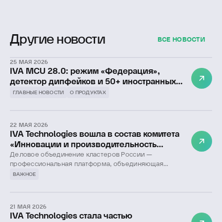
Другие новости
ВСЕ НОВОСТИ
25 МАЯ 2026
IVA MCU 28.0: режим «Федерация»,
детектор дипфейков и 50+ иностранных
языков
ГЛАВНЫЕ НОВОСТИ
О ПРОДУКТАХ
22 МАЯ 2026
IVA Technologies вошла в состав комитета
«Инновации и производительность
труда» Делового объединения кластеров
Деловое объединение кластеров России —
профессиональная платформа, объединяющая
России
ведущие производственные, научные и
ВАЖНОЕ
инновационные предприятия страны для
достижения целей технологического и
экономического развития.
21 МАЯ 2026
IVA Technologies стала частью