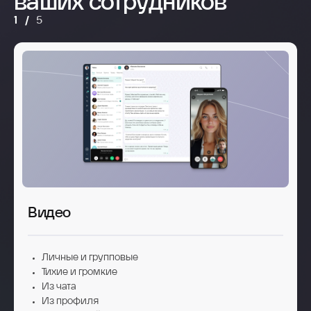
ваших сотрудников
1
/
5
Видео
Личные и групповые
Тихие и громкие
Из чата
Из профиля