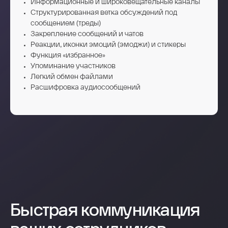
Информационные и широковещательные каналы
Структурированная ветка обсуждений под
сообщением (треды)
Закрепление сообщений и чатов
Реакции, иконки эмоций (эмоджи) и стикеры
Функция «избранное»
Упоминание участников
Легкий обмен файлами
Расшифровка аудиосообщений
Быстрая коммуникация