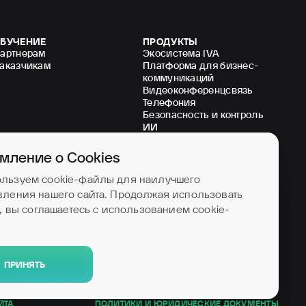
БУЧЕНИЕ
ПРОДУКТЫ
артнерам
Экосистема IVA
аказчикам
Платформа для бизнес-
коммуникаций
Видеоконференцсвязь
Телефония
Безопасность и контроль
ИИ
мление о Cookies
ИНВЕСТОРАМ
ПАРТНЕРАМ
Дистрибьюторы
льзуем cookie-файлы для наилучшего
Стать партнером
вления нашего сайта. Продолжая использовать
т, вы соглашаетесь с использованием cookie-
ПРИНЯТЬ
ЙТА
ПОЛИТИКИ И ЮРИДИЧЕСКИЕ ДОКУМЕНТЫ