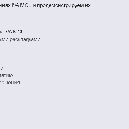
ниях IVA MCU и продемонстрируем их
а IVA MCU
ыми раскладками
ии
иятию
вершения