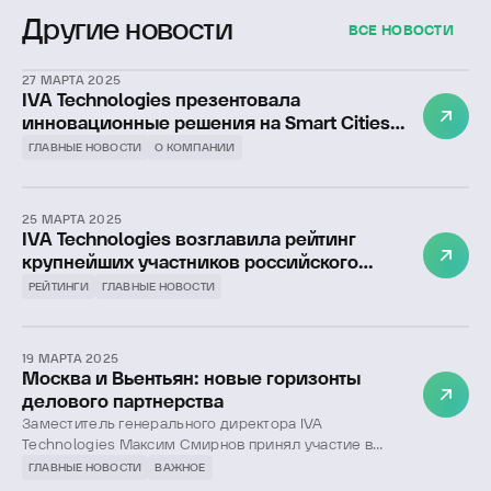
Другие новости
ВСЕ НОВОСТИ
27 МАРТА 2025
IVA Technologies презентовала
инновационные решения на Smart Cities
Expo India 2025 в Нью-Дели
ГЛАВНЫЕ НОВОСТИ
О КОМПАНИИ
25 МАРТА 2025
IVA Technologies возглавила рейтинг
крупнейших участников российского
рынка ВКС от Tadviser
РЕЙТИНГИ
ГЛАВНЫЕ НОВОСТИ
19 МАРТА 2025
Москва и Вьентьян: новые горизонты
делового партнерства
Заместитель генерального директора IVA
Technologies Максим Смирнов принял участие в
форуме по вопросам развития делового
ГЛАВНЫЕ НОВОСТИ
ВАЖНОЕ
сотрудничества Москвы и Вьентьяна (Лаос), который