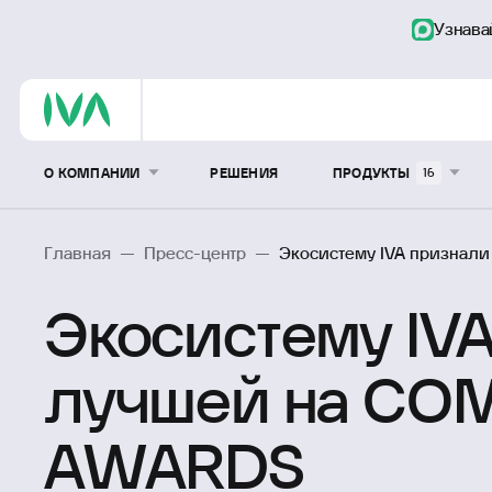
Узнава
О КОМПАНИИ
РЕШЕНИЯ
ПРОДУКТЫ
16
Главная
—
Пресс-центр
—
Экосистему IVA призна
Экосистему IV
лучшей на C
AWARDS