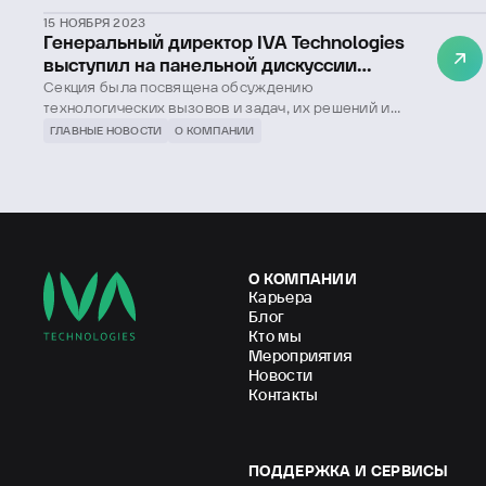
15 НОЯБРЯ 2023
Генеральный директор IVA Technologies
выступил на панельной дискуссии
конференции AQ ПРО.ВРЕМЯ
Секция была посвящена обсуждению
технологических вызовов и задач, их решений и
направлений для развития отрасли ИТ в России.
ГЛАВНЫЕ НОВОСТИ
О КОМПАНИИ
О КОМПАНИИ
Карьера
Блог
Кто мы
Мероприятия
Новости
Контакты
ПОДДЕРЖКА И СЕРВИСЫ