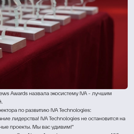
ws Awards назвала экосистему IVA - лучшим
.
ектора по развитию IVA Technologies:
ие лидерства! IVA Technologies не остановится на
ные проекты. Мы вас удивим!"