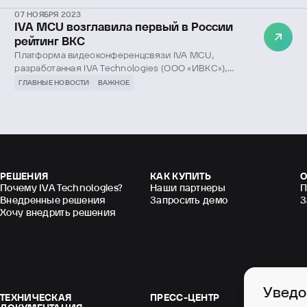
07 НОЯБРЯ 2023
IVA MCU возглавила первый в России
рейтинг ВКС
Платформа видеоконференцсвязи IVA MCU,
разработанная IVA Technologies (ООО «ИВКС»),
признана лидером первого в России рейтинга ВКС,
ГЛАВНЫЕ НОВОСТИ
ВАЖНОЕ
подготовленным ИТ-маркетплейсом
Market.CNews.
РЕШЕНИЯ
КАК КУПИТЬ
О
Почему IVA Technologies?
Наши партнеры
П
Внедренные решения
Запросить демо
З
Хочу внедрить решения
Уведо
ТЕХНИЧЕСКАЯ
ПРЕСС-ЦЕНТР