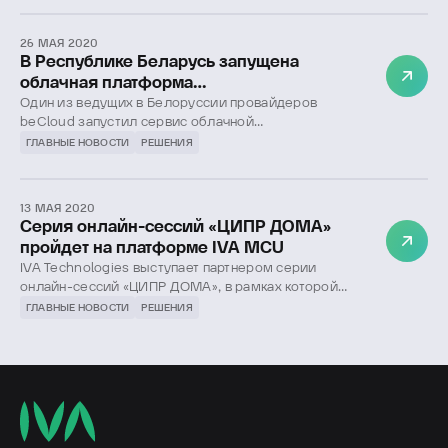
26 МАЯ 2020
В Республике Беларусь запущена
облачная платформа
видеоконференцсвязи на базе решения
Один из ведущих в Белоруссии провайдеров
beСloud запустил сервис облачной
IVA MCU
видеоконференцсвязи на базе платформы IVA MCU.
ГЛАВНЫЕ НОВОСТИ
РЕШЕНИЯ
13 МАЯ 2020
Серия онлайн-сессий «ЦИПР ДОМА»
пройдет на платформе IVA MCU
IVA Technologies выступает партнером серии
онлайн-сессий «ЦИПР ДОМА», в рамках которой
ведущие эксперты обсудят актуальные проблемы
ГЛАВНЫЕ НОВОСТИ
РЕШЕНИЯ
развития цифровой индустрии в условиях пандемии.