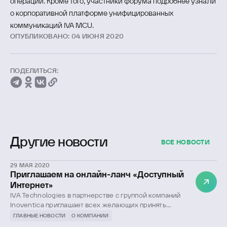
операций. Кроме того, участники форума подробнее узнали
о корпоративной платформе унифицированных
коммуникаций IVA MCU.
ОПУБЛИКОВАНО: 04 ИЮНЯ 2020
ПОДЕЛИТЬСЯ:
Другие новости
ВСЕ НОВОСТИ
29 МАЯ 2020
Приглашаем на онлайн-ланч «Доступный
Интернет»
IVA Technologies в партнерстве с группой компаний
Inoventica приглашает всех желающих принять
участие в онлайн-ланче, посвященном обсуждению
ГЛАВНЫЕ НОВОСТИ
О КОМПАНИИ
проекта «Доступный Интернет».