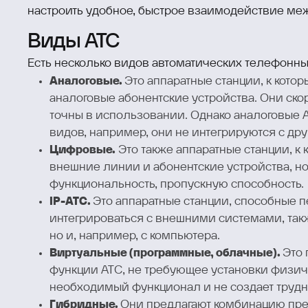
настроить удобное, быстрое взаимодействие ме
Виды АТС
Есть несколько видов автоматических телефонны
Аналоговые.
Это аппаратные станции, к кот
аналоговые абонентские устройства. Они ско
точны в использовании. Однако аналоговые 
видов, например, они не интегрируются с др
Цифровые.
Это также аппаратные станции, к
внешние линии и абонентские устройства, н
функциональность, пропускную способность.
IP-АТС.
Это аппаратные станции, способные п
интегрироваться с внешними системами, так
но и, например, с компьютера.
Виртуальные (программные, облачные).
Это 
функции АТС, не требующее установки физич
необходимый функционал и не создает трудн
Гибридные.
Они предлагают комбинацию пре