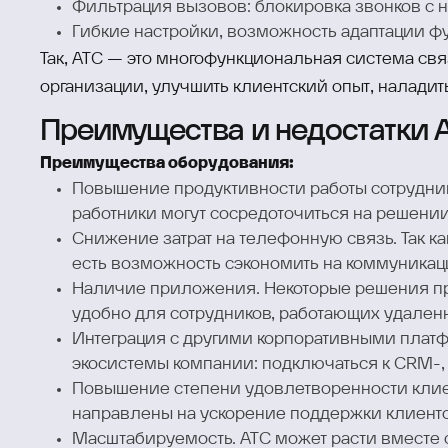
Фильтрация вызовов: блокировка звонков с 
Гибкие настройки, возможность адаптации ф
Так, АТС — это многофункциональная система св
организации, улучшить клиентский опыт, налади
Преимущества и недостатки 
Преимущества оборудования:
Повышение продуктивности работы сотрудник
работники могут сосредоточиться на решении
Снижение затрат на телефонную связь. Так ка
есть возможность сэкономить на коммуникаци
Наличие приложения. Некоторые решения пр
удобно для сотрудников, работающих удален
Интеграция с другими корпоративными платф
экосистемы компании: подключаться к CRM-,
Повышение степени удовлетворенности клие
направлены на ускорение поддержки клиентов
Масштабируемость. АТС может расти вместе 