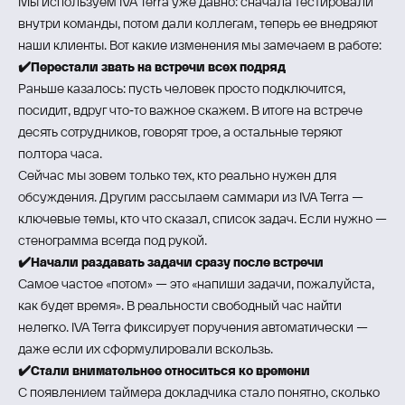
Мы используем IVA Terra уже давно: сначала тестировали
внутри команды, потом дали коллегам, теперь ее внедряют
наши клиенты. Вот какие изменения мы замечаем в работе:
✔️Перестали звать на встречи всех подряд
Раньше казалось: пусть человек просто подключится,
посидит, вдруг что‑то важное скажем. В итоге на встрече
десять сотрудников, говорят трое, а остальные теряют
полтора часа.
Сейчас мы зовем только тех, кто реально нужен для
обсуждения. Другим рассылаем саммари из IVA Terra —
ключевые темы, кто что сказал, список задач. Если нужно —
стенограмма всегда под рукой.
✔️Начали раздавать задачи сразу после встречи
Самое частое «потом» — это «напиши задачи, пожалуйста,
как будет время». В реальности свободный час найти
нелегко. IVA Terra фиксирует поручения автоматически —
даже если их сформулировали вскользь.
✔️Стали внимательнее относиться ко времени
С появлением таймера докладчика стало понятно, сколько