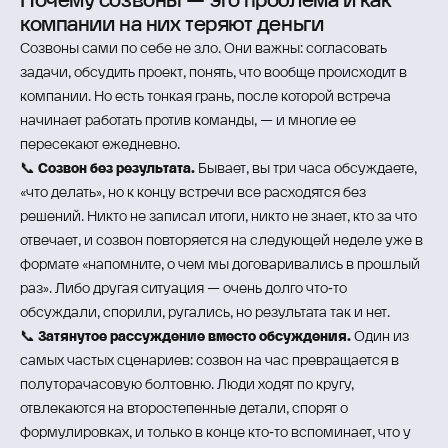
компании на них теряют деньги
Созвоны сами по себе не зло. Они важны: согласовать
задачи, обсудить проект, понять, что вообще происходит в
компании. Но есть тонкая грань, после которой встреча
начинает работать против команды, — и многие ее
пересекают ежедневно.
📞
Созвон без результата.
Бывает, вы три часа обсуждаете,
«что делать», но к концу встречи все расходятся без
решений. Никто не записал итоги, никто не знает, кто за что
отвечает, и созвон повторяется на следующей неделе уже в
формате «напомните, о чем мы договаривались в прошлый
раз». Либо другая ситуация — очень долго что‑то
обсуждали, спорили, ругались, но результата так и нет.
📞
Затянутое рассуждение вместо обсуждения.
Один из
самых частых сценариев: созвон на час превращается в
полуторачасовую болтовню. Люди ходят по кругу,
отвлекаются на второстепенные детали, спорят о
формулировках, и только в конце кто‑то вспоминает, что у