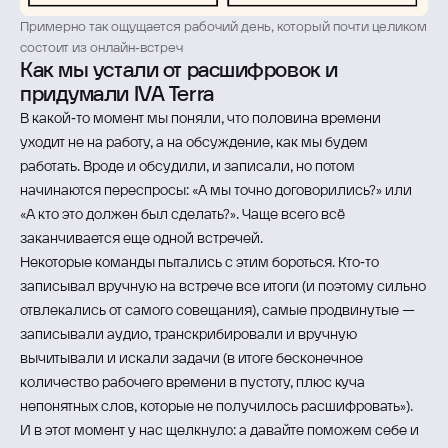
Примерно так ощущается рабочий день, который почти целиком
состоит из онлайн‑встреч
Как мы устали от расшифровок и
придумали IVA Terra
В какой‑то момент мы поняли, что половина времени
уходит не на работу, а на обсуждение, как мы будем
работать. Вроде и обсудили, и записали, но потом
начинаются переспросы: «А мы точно договорились?» или
«А кто это должен был сделать?». Чаще всего всё
заканчивается еще одной встречей.
Некоторые команды пытались с этим бороться. Кто‑то
записывал вручную на встрече все итоги (и поэтому сильно
отвлекались от самого совещания), самые продвинутые —
записывали аудио, транскрибировали и вручную
вычитывали и искали задачи (в итоге бесконечное
количество рабочего времени в пустоту, плюс куча
непонятных слов, которые не получилось расшифровать»).
И в этот момент у нас щелкнуло: а давайте поможем себе и