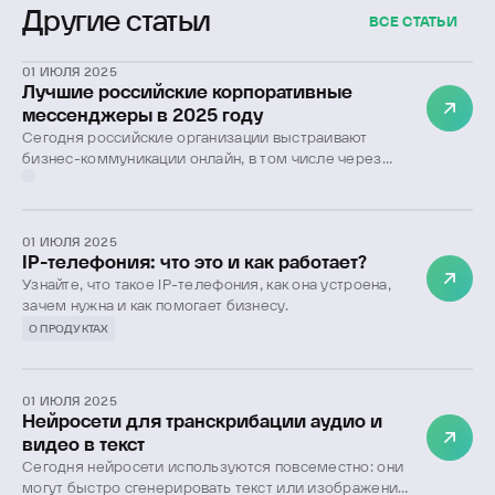
Другие статьи
ВСЕ СТАТЬИ
01 ИЮЛЯ 2025
Лучшие российские корпоративные
мессенджеры в 2025 году
Сегодня российские организации выстраивают
бизнес-коммуникации онлайн, в том числе через
корпоративные мессенджеры. В этой статье
рассмотрим, чем они отличаются от публичных, для
чего нужны и на что обратить внимание при выборе
сервиса, а также приведем лучшие отечественные
01 ИЮЛЯ 2025
IP-телефония: что это и как работает?
решения в 2025 году.
Узнайте, что такое IP-телефония, как она устроена,
зачем нужна и как помогает бизнесу.
О ПРОДУКТАХ
01 ИЮЛЯ 2025
Нейросети для транскрибации аудио и
видео в текст
Сегодня нейросети используются повсеместно: они
могут быстро сгенерировать текст или изображение,