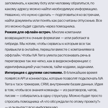
запоминать, к какому боту или человеку обратиться, по
какому адресу можно найти необходимую информацию.
Неважно, что нужно сделать — подготовиться ко встречам,
найти документы или понять как рассчитаны отпускные. Все
это можно будет сделать через помощника.
Режим для офлайн‑встреч.
Многие компании
возвращаются к очным форматам — или работают в
гибриде. Мы хотим, чтобы сервисы к которым все так
привыкли в онлайне, перешли вместе с компаниями в
оффлайн. Чтобы IVA Terra умела распознавать речь в
переговорке так же четко, как в видеоконференции: с
идентификацией участников, тайм‑кодами, задачами.
Интеграция с другими системами.
В ближайшее время
появятся API и коннекторы, которые позволят подключать IVA
Terra к таск‑трекерам, CRM, внутренним базам данных. Идея
в том, чтобы все знания команды — из разговоров, чатов,
писем — собирались в одну структуру. Можно будет просто
спросить помощника «А что обсуждали по этому проекту?»
— и он выдаст всю информацию.