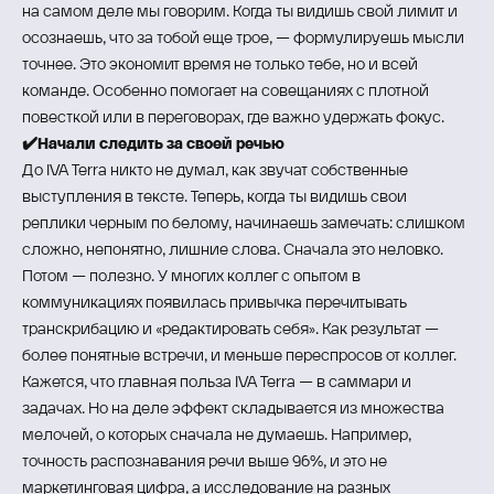
на самом деле мы говорим. Когда ты видишь свой лимит и
осознаешь, что за тобой еще трое, — формулируешь мысли
точнее. Это экономит время не только тебе, но и всей
команде. Особенно помогает на совещаниях с плотной
повесткой или в переговорах, где важно удержать фокус.
✔️Начали следить за своей речью
До IVA Terra никто не думал, как звучат собственные
выступления в тексте. Теперь, когда ты видишь свои
реплики черным по белому, начинаешь замечать: слишком
сложно, непонятно, лишние слова. Сначала это неловко.
Потом — полезно. У многих коллег с опытом в
коммуникациях появилась привычка перечитывать
транскрибацию и «редактировать себя». Как результат —
более понятные встречи, и меньше переспросов от коллег.
Кажется, что главная польза IVA Terra — в саммари и
задачах. Но на деле эффект складывается из множества
мелочей, о которых сначала не думаешь. Например,
точность распознавания речи выше 96%, и это не
маркетинговая цифра, а исследование на разных