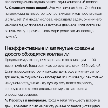
вас вообще была задача решить один конкретный вопрос.
📞
Слишком много людей.
Это моя личная боль. Особенно
на межкомандных встречах: часть участников просто сидит
и слушает. Им не дали слова, не раздали задач, они ничего
не сказали, но провели на встрече два часа. Хотя могли бы
за пять минут прочитать саммари (если это им вообще
нужно).
Неэффективные и затянутые созвоны
дорого обходятся компании
Представим, что средняя зарплата в организации — 100
тысяч рублей. Тогда один час сотрудника стоит 625 рублей.
Если проводить встречи каждый день, еще и минимум по
три часа, за год компания потеряет 450 тысяч рублей только
на одном сотруднике. Эту сумму ему платят за работу,
которую он не может делать, потому что застрял на
очередном созвоне.
📞
Перегруз и выгорание.
Когда у тебя пять‑шесть встреч в
день, времени и сил на работу уже не остается (хотя будем