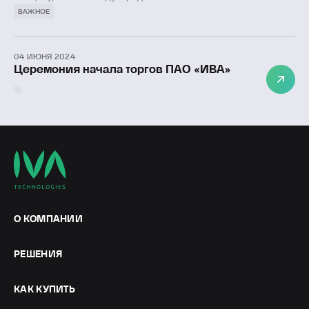
форуме (ПМЭФ), который пройдет с 5 по 8 июня в
ВАЖНОЕ
«Экспофоруме».
04 ИЮНЯ 2024
Церемония начала торгов ПАО «ИВА»
О КОМПАНИИ
РЕШЕНИЯ
КАК КУПИТЬ